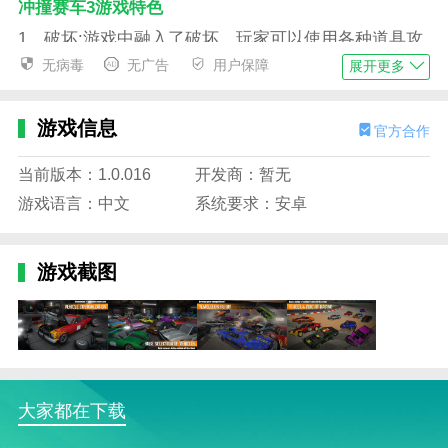
冲撞赛车3游戏特色
1。破坏:游戏中融入了破坏，玩家可以使用各种道具攻
击对手，增加了游戏的激烈程度。
无病毒
无广告
用户保障
展开更多
2。改装系统:游戏提供了一个改装系统，玩家可以对自
己的汽车进行改装，提高性能和外观。
游戏信息
官方合作
3。多人模式:游戏支持多人在线对战，玩家可以与来自
当前版本：1.0.016
开发商：暂无
世界各地的对手进行对战。
游戏语言：中文
系统要求：安卓
4。职业模式:游戏中有深入的职业模式。玩家可以建立
自己的队伍，参加各种比赛，逐渐成为赛车传奇。
游戏截图
冲撞赛车3游戏优势
1。画面精致:游戏采用了高质量的图形，赛车和赛道的
细节都非常精致，给玩家带来了逼真的视觉体验。
2。操作流畅:游戏操控简单易用，玩家可以快速熟悉操
作，享受赛车的乐趣。
大家都在下载
3。活跃社区:游戏有一个活跃的社区，玩家可以在论坛