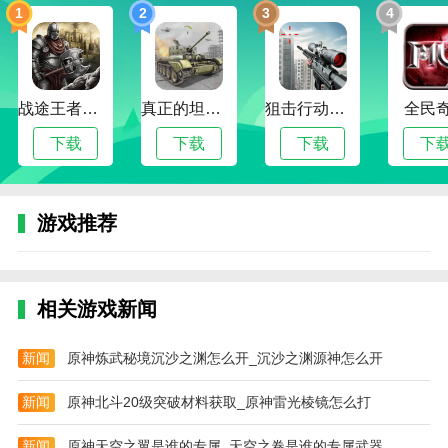
1
2
3
4
中交流思想，分享技能，互相帮助。
4。公平竞争:游戏讲究公平竞争。通过严格的反作弊措
施和匹配制度，保证玩家在公平的环境下进行游戏。
战途王者最新版
真正的坦克大战
狙击行动代号猎鹰
全民
冲撞赛车3游戏回顾
下载
下载
下载
下
冲撞赛车3是一款融合了破坏性玩法的赛车游戏，带给
玩家前所未有的赛车体验。无论你是赛车玩家还是破坏
者，都能在这款游戏中找到属于自己的乐趣。快来加入
游戏推荐
冲撞赛车3的世界，与其他玩家展开一场赛车决斗吧。
本站为您提供冲撞赛车3 MOD版手机游戏。欢迎记网
站。这个网站是你下载安卓手机app的最佳网站！
相关游戏新闻
新闻
原神炼武秘境沉沙之渊怎么开_沉沙之渊源神怎么开
新闻
原神北斗20级突破材料获取_原神雷光棱镜怎么打
新闻
原神天空之翼是谁的专属_天空之卷是谁的专属武器