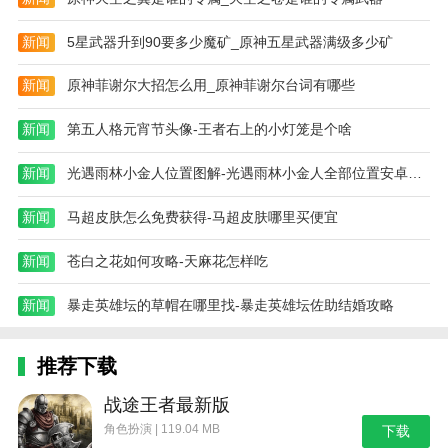
新闻
5星武器升到90要多少魔矿_原神五星武器满级多少矿
新闻
原神菲谢尔大招怎么用_原神菲谢尔台词有哪些
新闻
第五人格元宵节头像-王者右上的小灯笼是个啥
新闻
光遇雨林小金人位置图解-光遇雨林小金人全部位置安卓官网
新闻
马超皮肤怎么免费获得-马超皮肤哪里买便宜
新闻
苍白之花如何攻略-天麻花怎样吃
新闻
暴走英雄坛的草帽在哪里找-暴走英雄坛佐助结婚攻略
推荐下载
战途王者最新版
角色扮演 | 119.04 MB
下载