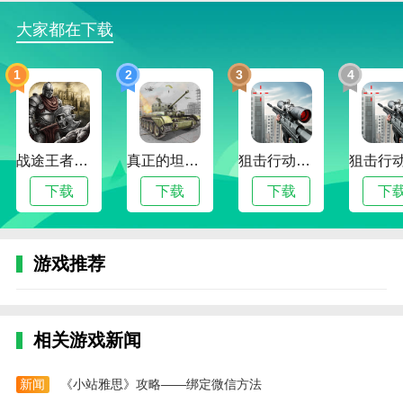
3.请在输入前调整配置。如果你开始挑战，你就不能改
大家都在下载
变它。
1
2
3
4
战途王者最新版
真正的坦克大战
狙击行动代号猎鹰最新版
下载
下载
下载
下
游戏推荐
相关游戏新闻
新闻
《小站雅思》攻略——绑定微信方法