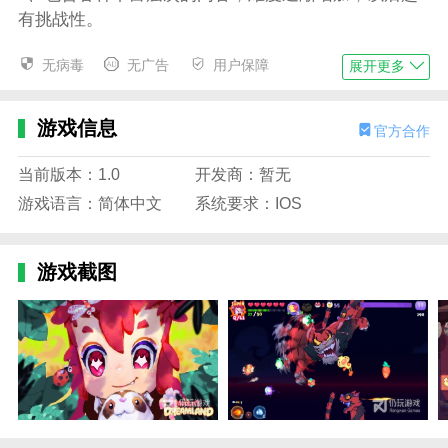
有挑战性。
4.多元化的BOSS和怪物在moo miles的漫长梦境中，玩
无病毒
无广告
用户保障
展开更多
家将面对不同地区不同类型的怪物和BOSS，每一个都
有自己独特的建模和攻击手段，从沸水猫头鹰到横冲直
游戏信息
撞的疯牛，技能从突进到各种风刃弹药攻击不等，这将
官方合作
考验你应对各种困难的能力。
当前版本：1.0
开发商：暂无
5.可爱的2D手绘风格，斜插，因为游戏里的mile才3
游戏语言：简体中文
系统要求：IOS
岁。
6.每个场景的设计都有不同的模式和元素，需要玩家快
游戏截图
速切换策略来应对。
边肖评估
1、局部插入可爱风格的2D手绘画风，因为小李在游戏
中只有3岁。
2.游戏声音的设计给人非常强烈的情感体验，让玩家更
加沉浸在游戏中。