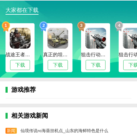
3. 它将带来更多有趣的体验，第一人称游戏视角和
大家都在下载
强烈的游戏沉浸感，成为孩子的父亲。
4. 我们可以在游戏中自由规划，合理保护自己，注
1
2
3
4
意不要让宝宝发现我们的防御和保护漏洞。
爸爸是你怎么联机
1、进入到游戏之后点击更多模式。
战途王者最新版
真正的坦克大战
狙击行动代号猎鹰最新版
2、在多人模式当中选择一个房间开始游戏，这样
下载
下载
下载
下
匹配的时间就太久了。
3、我们可以选择自定义房间，点击创建房间。
游戏推荐
4、然后填写好房间名称以及模式，设置好密码。
5、最后让你的朋友在私人房间列表找到你的房间
名，输入密码即可进入。
相关游戏新闻
爸爸是你怎么创建房间
新闻
仙境传说ro海葵挂机点_山东的海鲜特色是什么
1. 打开“爸爸是你”游戏，在游戏主界面点击“