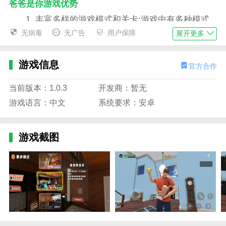
爸爸是你游戏优势
1. 丰富多样的游戏模式和关卡:游戏中有多种模式
和关卡可供选择，增加了游戏的可玩性和挑战性。
无病毒
无广告
用户保障
展开更多
2. 精美的游戏画面和音效:游戏画面精美，音效逼
真，增强了游戏的沉浸感和趣味性。
游戏信息
官方合作
3. 操作易学:游戏操作简单易学，不同年龄段的玩
当前版本：1.0.3
开发商：暂无
家都能轻松上手，享受游戏的乐趣。
游戏语言：中文
系统要求：安卓
4. 多人在线战斗的竞争本质:游戏支持双人在线模
式，玩家可以与其他玩家一起战斗，挑战更高的游戏难
游戏截图
度。
爸爸是你游戏玩法
1. 游戏挑战每个人的反应能力，在这里玩耍让每个
人都能享受到游戏的独特魅力;
2. 婴儿要想办法在规定时间内自杀，比如吃玻璃碎
片、吞下电池、喝各种化学药品等;