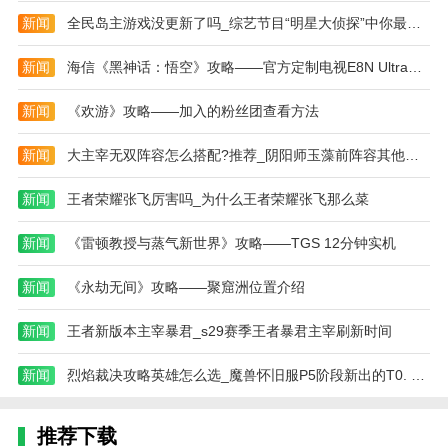
play”按钮开始游戏;
新闻
全民岛主游戏没更新了吗_综艺节目“明星大侦探”中你最喜欢谁
2. 在进入游戏之前需要选择游戏模式，点
新闻
海信《黑神话：悟空》攻略——官方定制电视E8N Ultra发布：25999元
击“private”选择私人模式，创建房间邀请好友加入;
新闻
《欢游》攻略——加入的粉丝团查看方法
3. 选择模式后，在搜索框输入房间名字搜索，创建
你的房间进入;
新闻
大主宰无双阵容怎么搭配?推荐_阴阳师玉藻前阵容其他它需要几星
4. 设置你的房间密码，点击“Create Game”创建房
新闻
王者荣耀张飞厉害吗_为什么王者荣耀张飞那么菜
间开始游戏;
5. 好友通过搜索找到你的房间“join”加入你的房间
新闻
《雷顿教授与蒸气新世界》攻略——TGS 12分钟实机
即可开始玩游戏。
新闻
《永劫无间》攻略——聚窟洲位置介绍
本站为您提供爸爸是你 双人联机最新版的 手机游
戏 ，欢迎大家记住本站网址，本站是您下载安卓手游
新闻
王者新版本主宰暴君_s29赛季王者暴君主宰刷新时间
app最好的网站！
新闻
烈焰裁决攻略英雄怎么选_魔兽怀旧服P5阶段新出的T0. 5任务怎
推荐下载