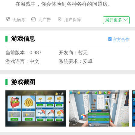
在游戏中，你会体验到各种各样的问题房。
你需要翻新，清洁和拆除。让自己感受到自己装饰
无病毒
无广告
用户保障
展开更多
房子的成就感，让你的房子看起来像你!
在这里，你可以体验家居设计师的角色，充分发挥
游戏信息
官方合作
你的创意和想法，创造出你想要的房子。
在游戏中提供了丰富的家具选择，多种类型的颜色
当前版本：0.987
开发商：暂无
可以根据你的喜好自由调整。
游戏语言：中文
系统要求：安卓
房产达人手机版免费版游戏特色
房地产游戏允许玩家通过出租和出售房屋来赚钱。
游戏截图
多元化的商业模式，让您成为房地产专家。
互动交流社区:玩家可以与其他玩家互动交流，分
享装修经验和心得。
游戏中有许多成就挑战，玩家可以完成挑战获得额
外的奖励和荣誉。