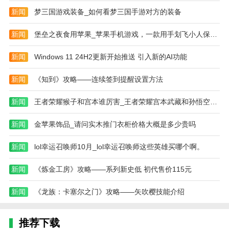
一系列物品供大家购买，并进行布置。
新闻
梦三国游戏装备_如何看梦三国手游对方的装备
8、点击不动产板块，在这里拥有大量的房间场景
新闻
堡垒之夜食用苹果_苹果手机游戏，一款用手划飞小人保护城堡的
提你选择布局。
新闻
Windows 11 24H2更新开始推送 引入新的AI功能
9、在工作板块中，拥有着大量的实际订单，附带
详细的设计需要，你需要根据顾客的需求设计出合理的
新闻
《知到》攻略——连续签到提醒设置方法
房间。
新闻
王者荣耀猴子和宫本谁厉害_王者荣耀宫本武藏和孙悟空哪个好
房产达人怎么买卖房子
一、怎么买房子
新闻
金苹果饰品_请问实木推门衣柜价格大概是多少贵吗
1、首先我们进入自己的房间。
新闻
lol幸运召唤师10月_lol幸运召唤师这些英雄买哪个啊。
2、接下来在显示界面中，我们选择浏览器，购买
新闻
《炼金工房》攻略——系列新史低 初代售价115元
或者是出售房子就在这个地方进行设置。
3、打开浏览器后，我们会看到上方有一个购买
新闻
《龙族：卡塞尔之门》攻略——矢吹樱技能介绍
中，我们选择他，你会看到当前所有，出售的房子。
推荐下载
4、当我们选择自己想要购买的房子后，我们选择