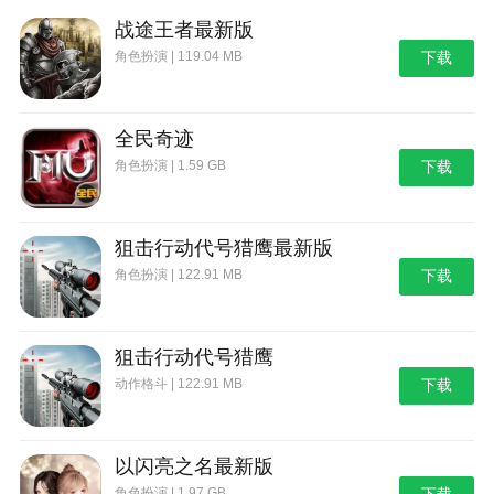
购买，在这里大家要注意，购买房子需要一定的金钱。
战途王者最新版
5、当我们购买完房子后，会自动被传送到新的房
角色扮演 | 119.04 MB
下载
子门前，这就说明我们已经购买成功了。
二、怎么卖房子
全民奇迹
卖房子和买房子有些不同，不仅是操作上，还必须
角色扮演 | 1.59 GB
下载
要满足一些必要条件，下面我们就来具体介绍一下卖房
子的过程。
狙击行动代号猎鹰最新版
卖房子条件：手里有两个房子以上(包括两个)。
角色扮演 | 122.91 MB
下载
操作步骤：
1、先去其中一个房子，把它设置为办公室(已经有
狙击行动代号猎鹰
办公室的直接下一步)。
动作格斗 | 122.91 MB
下载
2、然后去要卖的房子出，站在门口即可。
3、最后按下回车键，一套房子即可出售。
以闪亮之名最新版
本站为您提供房产达人 手机版免费版的 手机游戏
角色扮演 | 1.97 GB