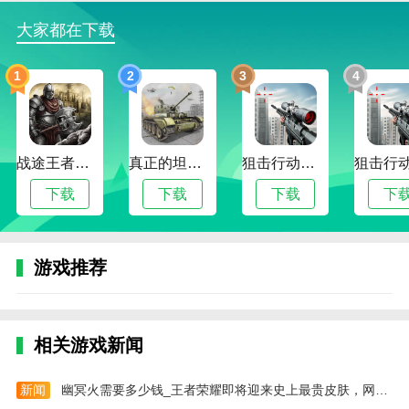
房产达人新手教程
大家都在下载
1、玩家直接在本站下载安装即可进入游戏。默认
简体中文，我们可以通过移动控制人物前往前方的房
1
2
3
4
间，点击左下角的键位进行开门。
2、成功进入房间，点击右下角的这个图标可以使
用道具来打扫垃圾。
战途王者最新版
真正的坦克大战
狙击行动代号猎鹰
3、当然你也可以点击上方的家政服务进行清理。
下载
下载
下载
下
4、清理完成之后，我们的房间变得干净了。
5、随后我们点击左下角的猫爪图标，这里可以购
游戏推荐
买宠物。
6、购买的宠物可以在我的宠物中查看，点击相应
的宠物后左右移动选择放置的位置，并点击USE键即可
相关游戏新闻
放置。
7、另外，点击下方的图标中还有着其他商店，在
新闻
幽冥火需要多少钱_王者荣耀即将迎来史上最贵皮肤，网友表示花
这里可以购买床、马桶、电视机、插板、电脑、汽车等