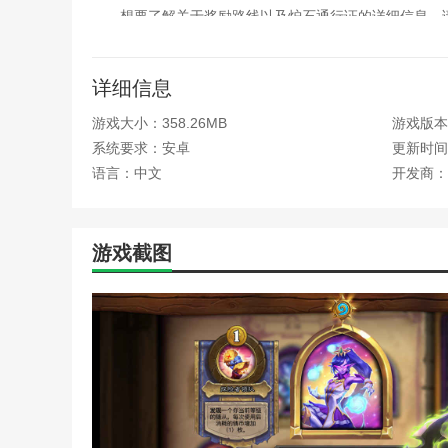
想要了解关于奖励路线以及炉石通行证的详细信息，
借用套牌更新
详细信息
为了能让传统对战的玩家迅速适应最新的天梯环境，
牧师、潜行者和术士的套牌为国服专属。
游戏大小：358.26MB
游戏版本：
系统要求：安卓
更新时间：2
9月25日起，所有回归的国服玩家登录游戏即可免
解借用套牌详情，请阅读借用套牌预览博文。
语言：中文
开发商：
竞技模式轮换
游戏截图
新的竞技模式赛季已开启。本赛季为双职业竞技场，
核心系列
通灵学园
奥特兰克的决裂
探寻沉没之城
威兹班的工坊
胜地历险记
本站为您提供炉石传说 安卓版的 手机游戏 ，欢迎大