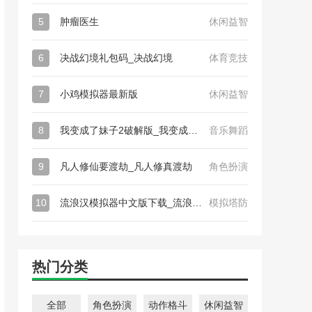
5
肿瘤医生
休闲益智
6
决战幻境礼包码_决战幻境
体育竞技
7
小鸡模拟器最新版
休闲益智
8
我变成了妹子2破解版_我变成了妹子2
音乐舞蹈
9
凡人修仙要渡劫_凡人修真渡劫
角色扮演
10
流浪汉模拟器中文版下载_流浪汉模拟器
模拟塔防
热门分类
全部
角色扮演
动作格斗
休闲益智