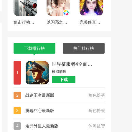
狙击行动代号猎鹰
以闪亮之名最新版
完美修真（附兑换码10000仙石）
下载排行榜
热门排行榜
世界征服者4全面战争
模拟塔防
1
下载
2
战途王者最新版
角色扮演
3
挑选甜心最新版
角色扮演
4
走开外星人最新版
休闲益智