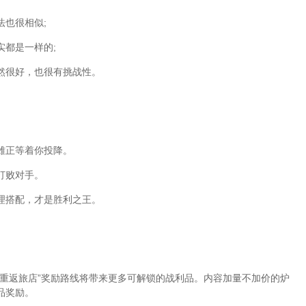
也很相似;
都是一样的;
然很好，也很有挑战性。
。
雄正等着你投降。
打败对手。
理搭配，才是胜利之王。
“重返旅店”奖励路线将带来更多可解锁的战利品。内容加量不加价的炉
品奖励。