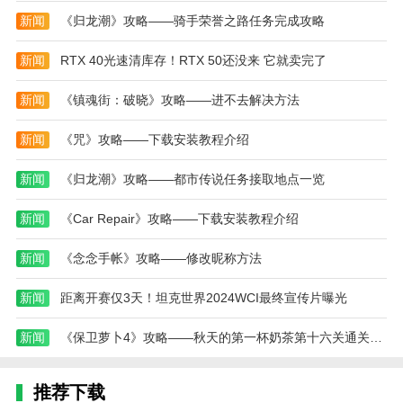
的选择。
新闻
《归龙潮》攻略——骑手荣誉之路任务完成攻略
1、海岛图的出生落点选择，一般是选择P城，R
城，G港，N港这类建筑物高密集的地方，这种地形最
新闻
RTX 40光速清库存！RTX 50还没来 它就卖完了
容易进行近距离的遭遇。像这种超近距离的情况，建议
新闻
《镇魂街：破晓》攻略——进不去解决方法
使用冲锋枪和霰弹枪这类近距离爆发最有效的枪械，并
且这类枪械刷新的概率也相对其枪械较高，不难拾取
新闻
《咒》攻略——下载安装教程介绍
到。
新闻
《归龙潮》攻略——都市传说任务接取地点一览
2、对于高端局，基本就是以一对多进行遭遇战，
这里有一点，就是通过冲锋枪和霰弹枪击倒对手，一般
新闻
《Car Repair》攻略——下载安装教程介绍
无法实现补人的这种情况，所以，高端玩家击倒对手
后，一般不会立刻淘汰掉对手，确保对手的队友不会前
新闻
《念念手帐》攻略——修改昵称方法
来支援，才会淘汰对手，毕竟这种密集度高的建筑物，
很容易在淘汰倒地的队友过程中，十分容易被其他对手
新闻
距离开赛仅3天！坦克世界2024WCI最终宣传片曝光
淘汰。
新闻
《保卫萝卜4》攻略——秋天的第一杯奶茶第十六关通关攻略
3、城区内的竞赛，小编这里推荐的一定要多选择
步枪或者是冲锋枪，因为城区的相互队友之间的支援速
推荐下载
度是十分之快的，也就是说，在确定对手队友支援过程