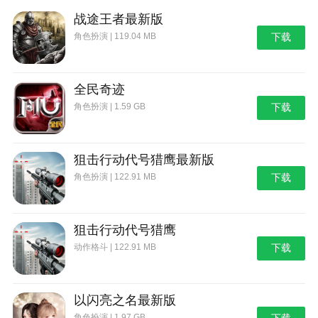
中，需要保证及时上膛好子弹，不然光是换弹的一瞬
战途王者最新版
间，就会被淘汰掉。
角色扮演 | 119.04 MB
下载
4、到了中后期，队伍在仍存活人数超过两个人的
时候，可以考虑步枪+狙击枪，因为在中后期，经常会
全民奇迹
发生远距离的狙击战，所以一定要学会使用倍镜，哪怕
角色扮演 | 1.59 GB
下载
是步枪+步枪的组合，也可以调整成单点模式，进行远
距离的射击。
5、当后期进入决赛圈后，根据地势情况，选择调
狙击行动代号猎鹰最新版
整枪械搭配，如果是密集的建筑战，就可以换成中近距
角色扮演 | 122.91 MB
下载
离的枪械，像高倍镜的狙击枪都可以丢弃，配件上的
话，可以选择补偿器，毕竟近距离的遭遇，不需要考虑
火光和声音的情况，但是如果是在野区的话，那么小编
狙击行动代号猎鹰
还是建议大家换上消音或者消焰，毕竟开枪一见到火
动作格斗 | 122.91 MB
下载
光，就暴露了自己位置。
本站为您提供和平精英模拟器 手机版的 手机游戏
以闪亮之名最新版
，欢迎大家记住本站网址，本站是您下载安卓手游app
角色扮演 | 1.97 GB