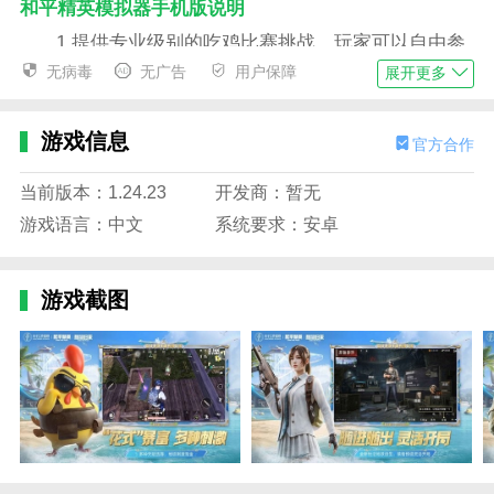
和平精英模拟器手机版说明
1.提供专业级别的吃鸡比赛挑战，玩家可以自由参
与。
无病毒
无广告
用户保障
展开更多
2.游戏控制流畅无缝，通过灵活滑动实现激烈射
击。
游戏信息
官方合作
3.建立全新的战场，为玩家带来新鲜的视觉体验。
当前版本：1.24.23
开发商：暂无
4.创新的吃鸡模式让玩家可以自由选择和体验不同
游戏语言：中文
系统要求：安卓
的游戏玩法。
和平精英模拟器手机版内容
游戏截图
1.采用高端游戏引擎，确保游戏运行顺畅。
2.地图上散落着数百件武器，玩家可以收集配件来
组装强大的装备。
3.武器、子弹和盔甲都是参照现实设计的，增强了
游戏的真实感。