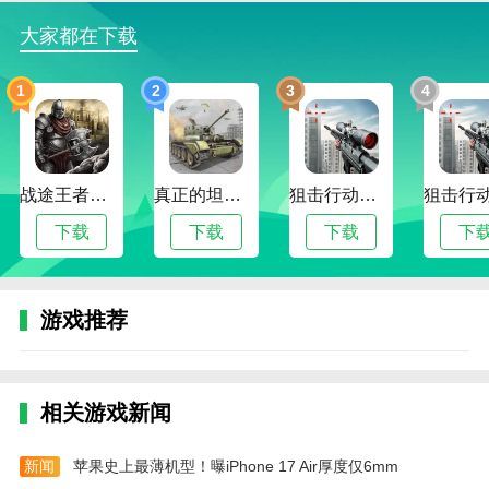
4.节日活动丰富，为玩家带来独特的射击战斗体
验。
大家都在下载
和平精英模拟器手机版亮点
1
2
3
4
1.现代格斗射击游戏，与敌人进行激烈战斗，完美
狙击和杀死敌人，完成战斗任务。
2.真实的3D游戏界面，逼真的游戏场景，成为狙击
战途王者最新版
真正的坦克大战
狙击行动代号猎鹰最新版
手，开始激动人心的战斗。
下载
下载
下载
下
3.新模式带来了独特的战斗，每个玩家都可以成为
最引人注目的存在。
4.大量游戏武器等着你收集，数百支狙击步枪、步
游戏推荐
枪等等等着你体验。
和平精英模拟器初学者模式游玩技巧
游戏中一共有四张图，分别是海岛图、沙漠图、雨
相关游戏新闻
林图、雪地图，每一张都有自己的特点和节奏，但们离
不开的共性，都是需要把握信号接收区的刷新和转移点
新闻
苹果史上最薄机型！曝iPhone 17 Air厚度仅6mm