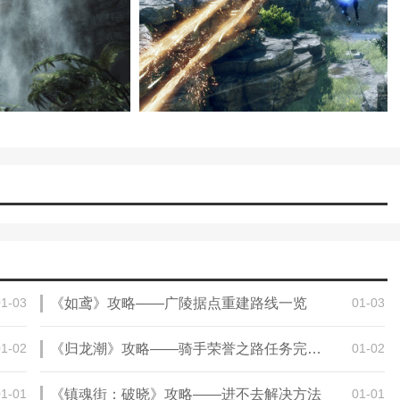
01-03
《如鸢》攻略——广陵据点重建路线一览
01-03
01-02
《归龙潮》攻略——骑手荣誉之路任务完成攻略
01-02
01-01
《镇魂街：破晓》攻略——进不去解决方法
01-01