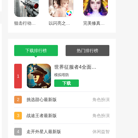
狙击行动代号猎鹰
以闪亮之名最新版
完美修真（附兑换码10000仙石）
下载排行榜
热门排行榜
世界征服者4全面战争
模拟塔防
1
下载
2
挑选甜心最新版
角色扮演
3
战途王者最新版
角色扮演
4
走开外星人最新版
休闲益智