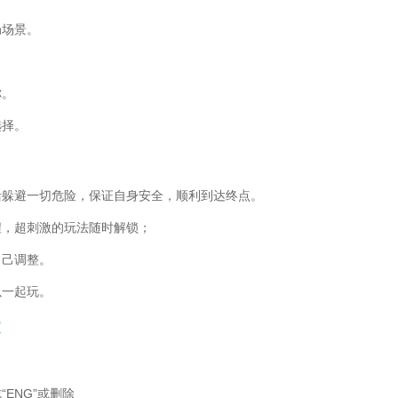
局场景。
你。
选择。
活躲避一切危险，保证自身安全，顺利到达终点。
程，超刺激的玩法随时解锁；
自己调整。
以一起玩。
文
成“ENG”或删除