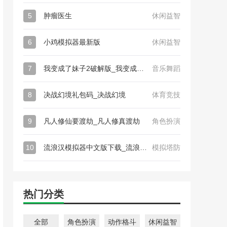
5
肿瘤医生
休闲益智
6
小鸡模拟器最新版
休闲益智
7
我变成了妹子2破解版_我变成了妹子2
音乐舞蹈
8
决战幻境礼包码_决战幻境
体育竞技
9
凡人修仙要渡劫_凡人修真渡劫
角色扮演
10
流浪汉模拟器中文版下载_流浪汉模拟器
模拟塔防
热门分类
全部
角色扮演
动作格斗
休闲益智