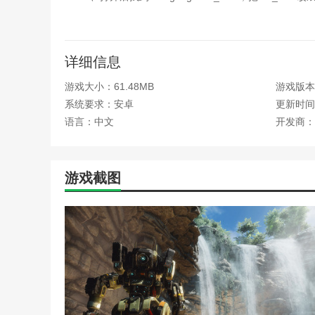
3、右键点击Titanfall2.exe，选择发送到—桌面快捷
4、返回桌面后右键快捷方式，选择属性—快捷方式
详细信息
5、在目标选项最后一栏加上+cc_lang "tchinese"
游戏大小：61.48MB
游戏版本：
泰坦陨落2下载入口游戏评测
系统要求：安卓
更新时间：2
语言：中文
开发商：
游戏采用先进的游戏引擎，呈现惊艳的游戏画面。玩
不同的游戏模式和地图，让玩家根据自己的喜好进行选择
本站为您提供泰坦陨落2 下载入口的 手机游戏 ，欢
游戏截图