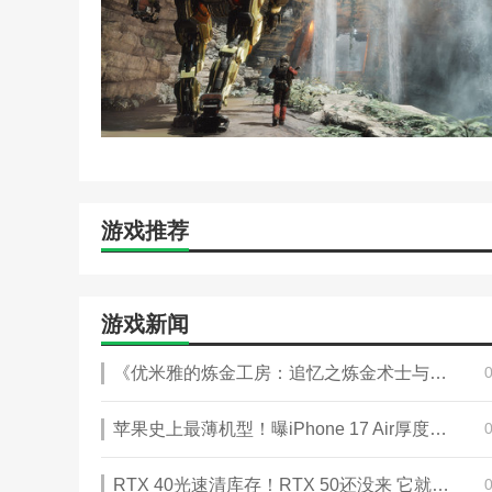
游戏推荐
游戏新闻
《优米雅的炼金工房：追忆之炼金术士与幻创之地》攻略——游戏游玩平台介绍
苹果史上最薄机型！曝iPhone 17 Air厚度仅6mm
RTX 40光速清库存！RTX 50还没来 它就卖完了