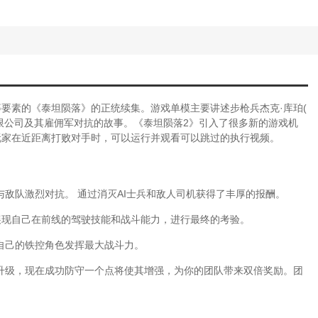
要素的《泰坦陨落》的正统续集。游戏单模主要讲述步枪兵杰克·库珀(
与星际旅行有限公司及其雇佣军对抗的故事。《泰坦陨落2》引入了很多新的游戏机
玩家在近距离打败对手时，可以运行并观看可以跳过的执行视频。
与敌队激烈对抗。 通过消灭AI士兵和敌人司机获得了丰厚的报酬。
会展现自己在前线的驾驶技能和战斗能力，进行最终的考验。
自己的铁控角色发挥最大战斗力。
了升级，现在成功防守一个点将使其增强，为你的团队带来双倍奖励。团