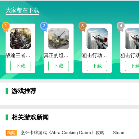
4、最后击败房间内的敌人即可完成任务获得奖
大家都在下载
励。
1
2
3
4
手游简评
塞拉七号为玩家的策略提供了多样化的选择，玩家
可以根据自己的喜好进行武器搭配，更好的击败敌人，
在战斗过程中，你可以自由的控制角色的位置、射击方
战途王者最新版
真正的坦克大战
狙击行动代号猎鹰
向和射击时间，需要注意尽量节省子弹，拥有多种类型
下载
下载
下载
下
的关卡，每个关卡的场景都不同，给玩家带来了多种挑
战。
本站为您提供塞拉七号 MOD中文下载的 手机游戏
游戏推荐
，欢迎大家记住本站网址，本站是您下载安卓手游app
最好的网站！
相关游戏新闻
新闻
烹饪卡牌游戏《Abra Cooking Dabra》攻略——Steam页面 明年发售