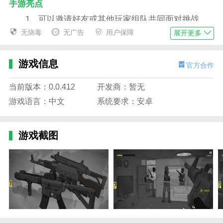
手游亮点
1、可以邀请好友或其他玩家组队共同面对挑战，
组队不仅可以提高存活率，还可以解锁更多游戏内容。
无病毒
无广告
用户保障
展开更多
2、拥有多种精心设计的战斗场景，在享受视觉盛
宴的同时，感受更加丰富多彩的冒险和决斗体验。
游戏信息
官方合作
3、先进的音效和画面技术带来身临其境的实战体
当前版本：0.0.412
开发商：暂无
验，逼真的枪声、爆炸声、环境音效都能更加融入实
游戏语言：中文
系统要求：安卓
战。
4、游戏支持多种模式选择，无论是单人挑战还是
游戏截图
与朋友组队，都可以体验到无尽的枪战冒险乐趣。
塞拉七号狙击怎么过
1、首先狙击位于哨岗的敌人，因为他的威胁最
大。
2、接着找到围墙外的敌人，将其击毙。
3、然后找到位于楼上的敌人，击败他。