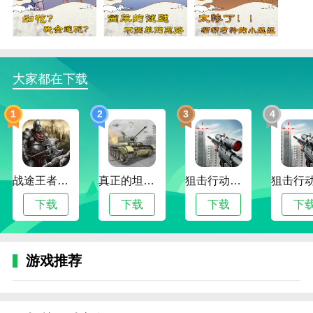
大小姐沦落民间 最新版游戏测评
1、步步挑战难度，让玩家在游戏中不断成长，感
受字谜的魅力。
2、丰富多样的场景和谜题确保玩家不会在游戏中
大家都在下载
感到无聊。
1
2
3
4
3、大小姐沦落民间 最新版清新简洁的画风，给玩
家带来舒适自然的游戏氛围。
本站为您提供大小姐沦落民间 最新版的 手机游戏
，欢迎大家记住本站网址，本站是您下载安卓手游app
战途王者最新版
真正的坦克大战
狙击行动代号猎鹰
最好的网站！
下载
下载
下载
下
游戏推荐