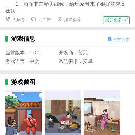
1、画面非常精美细致，给玩家带来了很好的视觉
体验。
无病毒
无广告
用户保障
展开更多
2、通过游戏可以提高玩家的观察和思考能力。
3、不受年龄限制，适合所有年龄段的玩家。
游戏信息
官方合作
4、大小姐沦落民间 最新版玩家可以在任何时间、
任何地点玩游戏。
当前版本：1.0.1
开发商：暂无
游戏语言：中文
系统要求：安卓
丰富多样的关卡等你挑战
1、大小姐沦落民间 最新版适合利用空闲时间玩
耍，消磨无聊时间。
游戏截图
2、玩起来感觉很放松，给玩家带来了很好的减压
过程。
3、背景音乐主要是轻松的音乐，听起来很舒服。
4、精致的关卡设计，多种风格，让玩家在游戏中
不断挑战自我。