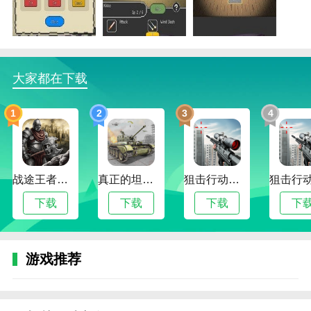
大家都在下载
1
2
3
4
战途王者最新版
真正的坦克大战
狙击行动代号猎鹰最新版
下载
下载
下载
下
游戏推荐