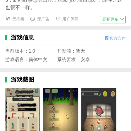
3，新的故事总会出现，玩家想玩就自然玩，战斗方式
也很不一样。
4.优秀的画质和好玩的模式都在这里，完美还原了端游
无病毒
无广告
用户保障
展开更多
的面貌。
边肖评估
游戏信息
官方合作
1.玩家可以在不错的冒险模式下自由体验。不同类型的
当前版本：1.0
开发商：暂无
灵兽有着完全不同的特征。玩家需要利用一切来消灭对
游戏语言：简体中文
系统要求：安卓
手。回合制游戏模式可以让玩家更加舒适愉快地享受游
戏。
2.复古的游戏画面可以给玩家很好的游戏体验，完成游
游戏截图
戏任务后还可以获得丰厚的游戏奖励，让玩家放心。