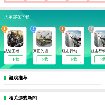
体和图片素材。用户可以自由选择自己喜欢的东西，然
后在日记上使用，让自己的日记更加可爱生动。
大家都在下载
3.罐头日记2024版为用户提供了书写日记的功能，还可
以记录每天的心情和天气，可以自定义字体和背景。
1
2
3
4
更新日志
版本2.0.6
修复已知问题~
战途王者最新版
真正的坦克大战
狙击行动代号猎鹰最新版
版本2.0.1
下载
下载
下载
下
修复已知问题~
版本1.9.7
游戏推荐
1.修复已知问题~
相关游戏新闻