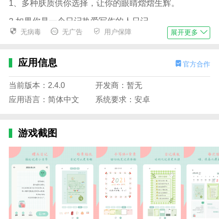
1、多种肤质供你选择，让你的眼睛熠熠生辉。
2.如果你是一个日记热爱写作的人日记。
无病毒
无广告
用户保障
展开更多
3.不拘一格地使用颜色、表情和图片，帮助你表达你独
特的日常生活。
应用信息
官方合作
4.日记的内容不会存储在云端，这样可以防止用户隐私
泄露，用户也可以保证自己的信息安全。
当前版本：2.4.0
开发商：暂无
5.你可以在这里尽情打扮。贴纸和模板会说话，说出你
应用语言：简体中文
系统要求：安卓
今天的情绪。
边肖评估
游戏截图
1.罐头日记2024版下载，这是一款小众风格的日记备忘
录软件。软件内置了各种有趣的笔记模板供你选择。不
想写也没关系，用心情符号记录也可以。创新表情日记
玩法等你来体验。
2.用户可以很容易地用这个软件记录他们的日常生活。
软件界面清新可爱，有很多有趣的贴纸，还有不同的字