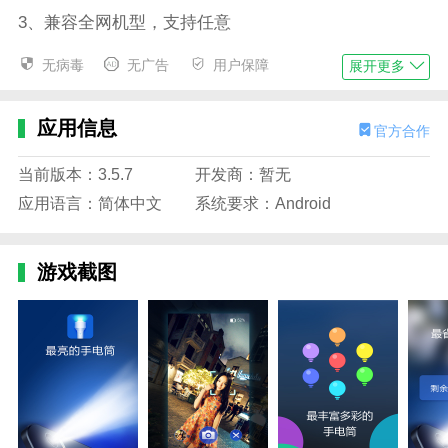
3、兼容全网机型，支持任意
4、七彩屏幕灯，是演唱会、KTV等场合营造派对狂欢
无病毒
无广告
用户保障
展开更多
气氛的必备工具。
5、省电优化，专利技术，比自带手电筒等手电筒节能
应用信息
官方合作
30%。
当前版本：3.5.7
开发商：暂无
边肖评估
应用语言：简体中文
系统要求：Android
1、多多手电筒2024版，小巧简洁的手机手电筒，可轻
松调节亮度，支持全屏弹幕、夜视摄像头、多彩灯光等
功能，带给用户更便捷的手机手电筒
游戏截图
2.是手机内置手电筒不够亮吗？不能满足所有人的需
求？那我们就来看看边肖给大家带来的这个手电筒软件
吧。软件功能丰富齐全，为你提供全方位的照明，不仅
有手电筒的功能，还有多种颜色同时闪烁的模式，让每
个人都能在野外第一时间被找到求助。
3、超高亮度，多种彩灯供您选择，全方位照明，功能