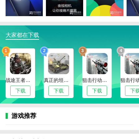
多，是您生活中的小帮手。让你在生活中需要的时候打
开我们的手电筒，我们会帮你点亮世界，非常有用的生
活帮手。
更新日志
大家都在下载
在新的
1
2
3
4
战途王者最新版
真正的坦克大战
狙击行动代号猎鹰最新版
下载
下载
下载
下
游戏推荐