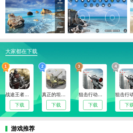
大家都在下载
1
2
3
4
战途王者最新版
真正的坦克大战
狙击行动代号猎鹰最新版
下载
下载
下载
下
游戏推荐