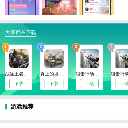
3.大家的三观也很好。贴贴能不能创建一键阅读功能？
强迫症，想看完新闻，又觉得一个个点真的很麻烦。
更新日志
优化界面，提升用户体验！
大家都在下载
1
2
3
4
战途王者最新版
真正的坦克大战
狙击行动代号猎鹰最新版
下载
下载
下载
下
游戏推荐