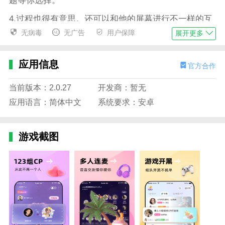
题等你选择。
4.过程也很有意思。还可以和他的屏幕进行不一样的互
动，感受互动的乐趣。
无病毒
无广告
用户保障
展开更多
5.我们可以基于我们庞大的用户群体，为所有单身用户
提供一个交友的平台软件。
应用信息
官方合作
6.很多人一起演奏各种主题声部。在一起，他们很有默
当前版本：2.0.27
开发商：暂无
契。更容易一起听歌，温暖的陪伴不孤独，爱上一个人
应用语言：简体中文
系统要求：安卓
一起唱歌，开启战斗。
边肖评估
游戏截图
1，可以根据自己的兴趣爱好选择，然后上传自己的图
片设置在桌面上，特别有意思。
2、可以根据自己喜欢的游戏或者兴趣、星座等打开盲
盒。，而且和志同道合的朋友匹配起来确实很人性化，
但是匹配的速度需要加快！总体来说，是一款非常不错
的交友软件。