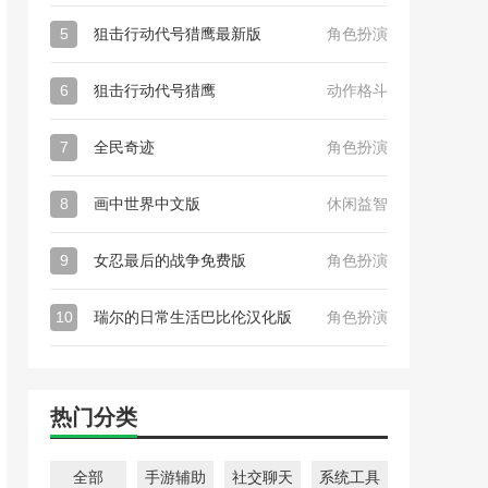
5
狙击行动代号猎鹰最新版
角色扮演
6
狙击行动代号猎鹰
动作格斗
7
全民奇迹
角色扮演
8
画中世界中文版
休闲益智
9
女忍最后的战争免费版
角色扮演
10
瑞尔的日常生活巴比伦汉化版
角色扮演
热门分类
全部
手游辅助
社交聊天
系统工具