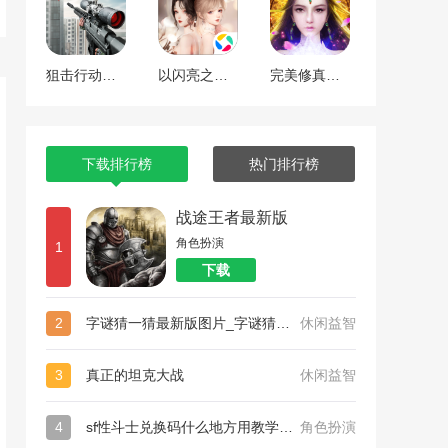
狙击行动代号猎鹰
以闪亮之名最新版
完美修真（附兑换码10000仙石）
下载排行榜
热门排行榜
战途王者最新版
角色扮演
1
下载
2
字谜猜一猜最新版图片_字谜猜一猜最新版
休闲益智
3
真正的坦克大战
休闲益智
4
sf性斗士兑换码什么地方用教学_sf性斗士（附永久有效兑换码）
角色扮演