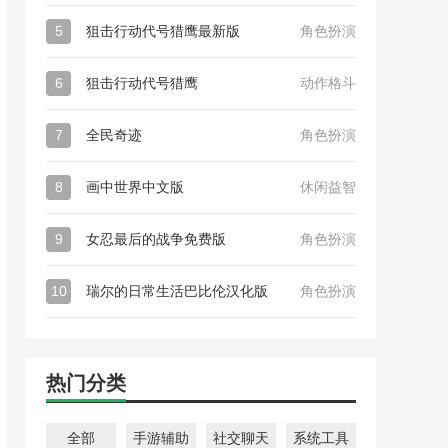
5
狙击行动代号猎鹰最新版
角色扮演
6
狙击行动代号猎鹰
动作格斗
7
全民奇迹
角色扮演
8
画中世界中文版
休闲益智
9
女忍最后的战争免费版
角色扮演
10
瑞尔的日常生活巴比伦汉化版
角色扮演
热门分类
全部
手游辅助
社交聊天
系统工具