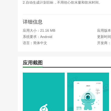
2.自动生成计划目标，不用担心饮水量和饮水时间。
3.每日用水量:不同的人制定不同的饮水计划。
4.根据你的性别和体重，估计你每天的用水量，并根据时
详细信息
5.智能健康分析模式让用户每天都能喝到健康的水。
应用大小：21.16 MB
应用版本：
系统要求：Android
更新时间：
边肖评估
语言：简体中文
开发商：
1，这个游戏真的很关键，让你不喜欢喝水，并且在喝水
你喝水的功能，而且还有很多功能等待你去探索。
应用截图
2.不爱喝水的朋友不能错过的软件小水怪带给大家。每个
件为大家提供了定时提醒，让大家在忙碌的时候也能及时
为大家推荐健康科普知识，让大家更加关注自己的健康。
更新日志
本次更新:
-解决了一些已知的问题。
-更新了几项功能。