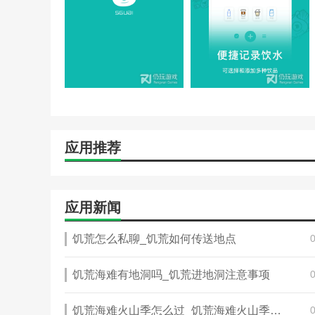
应用推荐
应用新闻
饥荒怎么私聊_饥荒如何传送地点
饥荒海难有地洞吗_饥荒进地洞注意事项
饥荒海难火山季怎么过_饥荒海难火山季攻略