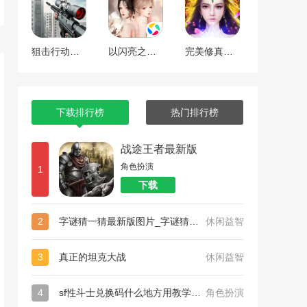
狙击行动代号猎鹰
以闪亮之名最新版
完美修真（附兑换码10000仙石）
下载排行榜
热门排行榜
战途王者最新版
角色扮演
1
下载
2
字谜猜一猜最新版图片_字谜猜一猜最新版
休闲益智
3
真正的坦克大战
休闲益智
4
sf性斗士兑换码什么地方用教学_sf性斗士（附永久有效兑换码）
角色扮演