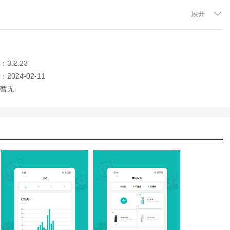
展开
间进行分配。
3.2.23
2024-02-11
暂无
时总是忘记带适当的提醒，因为人的身体不能缺水，而且它不仅有提醒
人都知道他们每天至少需要8杯水，但大多数朋友不能。这款喝水提醒软
喝水。在软件中可以看到自己的饮水数据，知道自己每周喝多少水，并