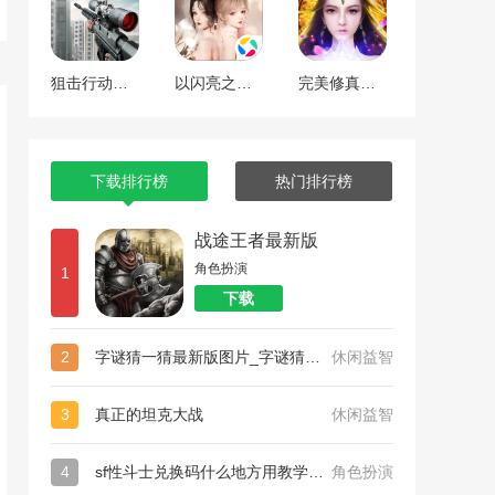
狙击行动代号猎鹰
以闪亮之名最新版
完美修真（附兑换码10000仙石）
下载排行榜
热门排行榜
战途王者最新版
角色扮演
1
下载
2
字谜猜一猜最新版图片_字谜猜一猜最新版
休闲益智
3
真正的坦克大战
休闲益智
4
sf性斗士兑换码什么地方用教学_sf性斗士（附永久有效兑换码）
角色扮演