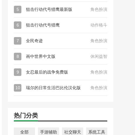
5
狙击行动代号猎鹰最新版
角色扮演
6
狙击行动代号猎鹰
动作格斗
7
全民奇迹
角色扮演
8
画中世界中文版
休闲益智
9
女忍最后的战争免费版
角色扮演
10
瑞尔的日常生活巴比伦汉化版
角色扮演
热门分类
全部
手游辅助
社交聊天
系统工具