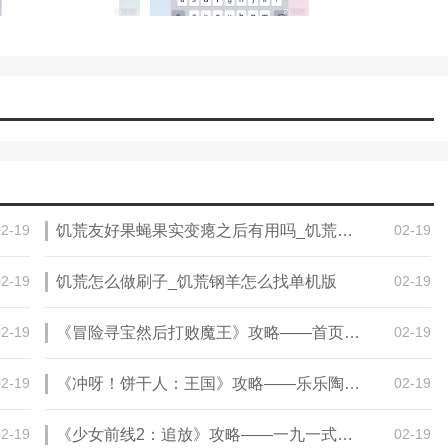
02-19
饥荒友好果蝇果实变瘪之后有用吗_饥荒怎么打果蝇
02-19
02-19
饥荒怎么做刷子_饥荒钢羊怎么找单机版
02-19
02-19
《冒险寻宝然后打败魔王》攻略——首页NPC作用一览
02-19
02-19
《冲呀！饼干人：王国》攻略——乐乐陶工坊生产所需材料一览
02-19
02-19
《少女前线2：追放》攻略——一九一式图鉴一览
02-19