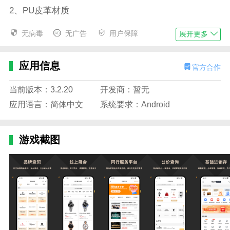
2、PU皮革材质
说完了皮革，我们再来说说pu皮革，也就是人造革。这
无病毒
无广告
用户保障
展开更多
种织物可塑性强，用途广泛。Pu皮包不能在阳光下暴
晒，这会使皮革变硬变脆。清洗只能用水洗，温度不要
应用信息
官方合作
超过40度。洗完后放在通风处阴干。如果包的表面有金
属扣和其他装饰，请用金属擦拭清洁剂擦拭，以免硬件
当前版本：3.2.20
开发商：暂无
生锈，破坏包的整体质感。
应用语言：简体中文
系统要求：Android
3、布袋材料
大多数年轻人都喜欢时尚和前卫的元素，许多大品牌都
游戏截图
迎合了千禧一代的喜好，并生产了许多布包，包括牛
仔，尼龙，棉，帆布等。如果这块布脏了，可以在盐水
中浸泡15分钟，用软刷沿着纹理来回刷，然后在反面晾
干。无论是什么类型的包包，都要注意防晒、防潮和防
刮擦。毕竟，珍惜是护理的第一步。
软件功能