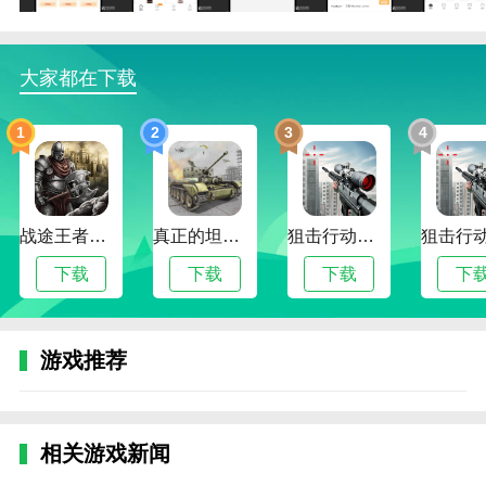
1.库存管理，准确的库存和更高效的管理。
2.进销存:商品进销存、寄售商品管理、一键式开票。
大家都在下载
3.商场内有奢侈品，还有商家销售服务管理功能和一站
式网购服务平台。
1
2
3
4
4.提供奢侈品库存管理、销售管理、订单管理等。，并
更快地供货。
5、提供各种精彩活动，每天推出秒杀满减活动，保证
战途王者最新版
真正的坦克大战
狙击行动代号猎鹰最新版
你抢到就赚到。
下载
下载
下载
下
6.一款APP满足奢侈品商家的所有软件需求。
边肖评估
1.奢当家是帮助商家管理店铺的办公神器。这个软件功
游戏推荐
能非常丰富。它不仅可以管理商店，还可以管理仓库和
销售。通过这款软件，你可以快速上手奢当家，提高办
公效率。欢迎感兴趣的用户下载使用。
相关游戏新闻
2.它可以提供很多实用的店面功能。奢当家是一款商店