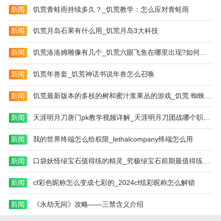
管理软件。目前，它使您的商店更轻松、更高效。你可
新闻
饥荒青蛙雨持续多久？_饥荒教学：怎么应对青蛙雨
以来。
新闻
饥荒月岛石果有什么用_饥荒月岛3大科技
更新日志
新闻
饥荒洛洛姆雕像有几个_饥荒六眼飞鱼在哪里出现?如何击杀的
1、95分支持多品类同步；
2.用户体验优化；
新闻
饥荒年兽套_饥荒神话书说年兽怎么召唤
3.修复已知的错误；；
新闻
饥荒最新版本的多枝的树和蜜汁浆果丛的游戏_饥荒 蜘蛛腺体怎么得到
新闻
天涯明月刀唐门pk教学视频详解_天涯明月刀团战哪个职业厉害
新闻
我的世界终端怎么给权限_lethalcompany终端怎么用
新闻
口袋妖怪绿宝石值得练的精灵_究极绿宝石前期最值得练的6个精灵
新闻
cf彩色昵称怎么变成七彩的_2024cf炫彩昵称怎么解锁
新闻
《永劫无间》攻略——三禁含义介绍