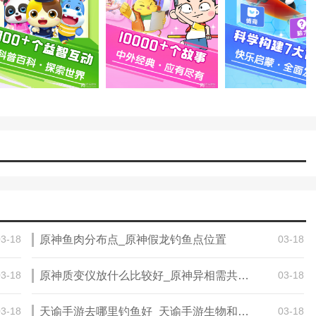
宝得到快乐和启迪；
掌握生命诞生的常识；
，学会自我保护；
开发创造力；
，成为整理小能手；
的能力；
03-18
原神鱼肉分布点_原神假龙钓鱼点位置
03-18
鼓励孩子自由探索和思考，培养自主学习能力！
觉，和熊猫奇奇一起做美食。
03-18
原神质变仪放什么比较好_原神异相需共照怎么开启
03-18
小画家，涂鸦上色，用小手自由创作。
03-18
天谕手游去哪里钓鱼好_天谕手游生物和博学属性怎么提升
03-18