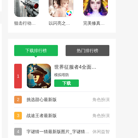
狙击行动代号猎鹰
以闪亮之名最新版
完美修真（附兑换码10000仙石）
下载排行榜
热门排行榜
世界征服者4全面战争
模拟塔防
1
下载
2
挑选甜心最新版
角色扮演
3
战途王者最新版
角色扮演
4
字谜猜一猜最新版图片_字谜猜一猜最新版
休闲益智