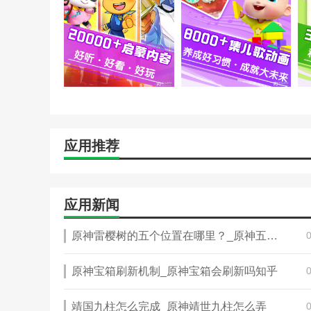
儿歌大全:涵盖宝宝巴士儿歌大全。边看边听边学，让宝
动画视频:全英文三字经合集，边读宝宝绘本边学讲故事；
自然百科:了解动物的外貌特征，了解植物的生长过程，
安全行为:学会预防和应对台风，牢记地震应急自救方法
艺术启蒙:激发音乐节奏感，从涂鸦中学习绘画，通过DIY
生活技能:帮助爸爸妈妈做家务，学会分类收纳生活用品
应用推荐
职业认知:了解职称，体验职业的工作内容，培养终身受益
软件功能
应用新闻
1。启发式互动早期教育和高效育儿
原神雷樱树的五个位置在哪里？_原神五个雷霆树位置
宝宝巴士大全以启发为主，打造互动式沉浸式学习体验，
教育互动:和卡通动物一起哼儿歌，讲童话故事哄小猫睡
原神宝箱刷新机制_原神宝箱会刷新吗知乎
角色扮演:成为运动、游泳、跑步和打篮球的专家。变身
靖国九柱怎么完成_原神靖世九柱怎么弄