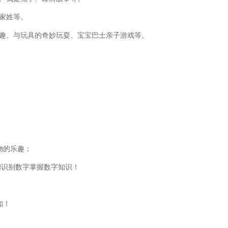
家姓等。
乐趣、与玩具的奇妙玩耍、宝宝巴士亲子游戏等。
；
物的乐趣；
和识别数字掌握数字知识！
；
知！