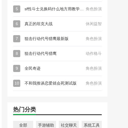
5
sf性斗士兑换码什么地方用教学_sf性斗士（附永久有效兑换码）
角色扮演
6
真正的坦克大战
休闲益智
7
狙击行动代号猎鹰最新版
角色扮演
8
狙击行动代号猎鹰
动作格斗
9
全民奇迹
角色扮演
10
不和我推谈恋爱就会死测试版
角色扮演
热门分类
全部
手游辅助
社交聊天
系统工具