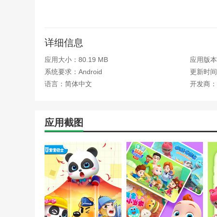
+宝宝学习颜色:知道如何混合不同的颜色来帮助熊猫妙妙
+宝宝认识交通:通过小组活动、动画和互动让孩子学习交
详细信息
+宝宝甜品店:通过制作甜品美食锻炼宝宝的动手能力！
应用大小：80.19 MB
应用版本：
+宝宝认识动物:帮助了解动物，并将科普应用到有趣的互
系统要求：Android
更新时间：
+宝宝爱吃水果和蔬菜:宝宝认识食物并记住百科全书，宝
语言：简体中文
开发商：
+宝宝认识食物:让宝宝在卡片中认识食物，体验奇妙的婴
+宝宝学习分类:数字认知启蒙产品，通过拼写和识别数字
应用截图
+宝宝点画:通过儿童绘画启蒙产品，提高宝宝绘画能力，
+宝宝巴士服装设计师:寓教于乐，角色扮演，模拟工作环
+奇妙的宠物美容店:女孩最喜欢的公主游戏，让婴儿可以
+宝宝巴士恐龙世界:专为宝宝设计的启蒙科普站，让你在
软件功能