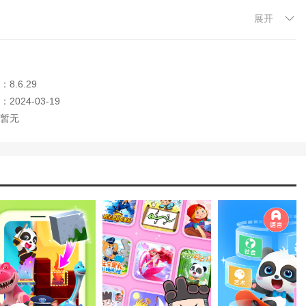
！
展开
通知识！
8.6.29
动中，拓宽知识面！
2024-03-19
宝学习水果和蔬菜，养成珍惜食物的好习惯！
暂无
儿食物
掌握数字知识；
激发绘画兴趣；
境，真实职业体验！
表达他们的个性并发挥他们的创造力
儿童恐龙科普中轻松认识恐龙！