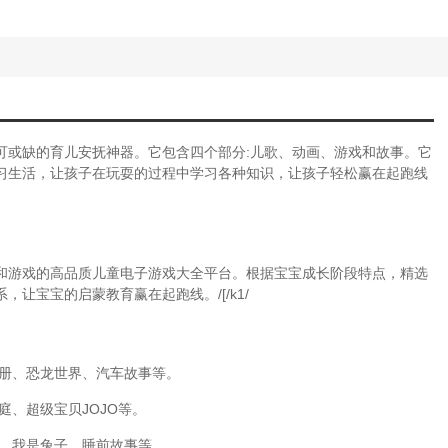
可或缺的育儿安抚神器。它包含四个部分:儿歌、动画、游戏和故事。它
习生活，让孩子在玩耍的过程中学习各种知识，让孩子轻松赢在起跑线
和游戏的高品质儿童电子游戏大全平台。根据宝宝成长阶段特点，精选
让宝宝的启蒙教育赢在起跑线。/[/k1/
手册、恐龙世界、汽车故事等。
庭、超级宝贝JOJO等。
猴、我是兔子、睡前故事等。