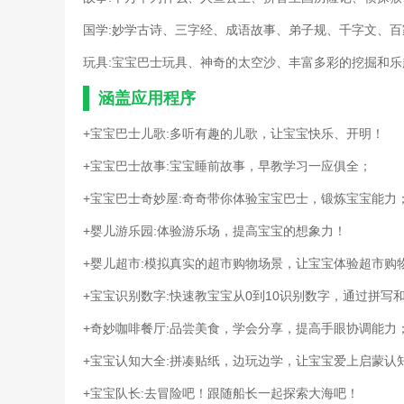
国学:妙学古诗、三字经、成语故事、弟子规、千字文、百
玩具:宝宝巴士玩具、神奇的太空沙、丰富多彩的挖掘和
涵盖应用程序
+宝宝巴士儿歌:多听有趣的儿歌，让宝宝快乐、开明！
+宝宝巴士故事:宝宝睡前故事，早教学习一应俱全；
+宝宝巴士奇妙屋:奇奇带你体验宝宝巴士，锻炼宝宝能力
+婴儿游乐园:体验游乐场，提高宝宝的想象力！
+婴儿超市:模拟真实的超市购物场景，让宝宝体验超市购
+宝宝识别数字:快速教宝宝从0到10识别数字，通过拼写
+奇妙咖啡餐厅:品尝美食，学会分享，提高手眼协调能力
+宝宝认知大全:拼凑贴纸，边玩边学，让宝宝爱上启蒙认
+宝宝队长:去冒险吧！跟随船长一起探索大海吧！