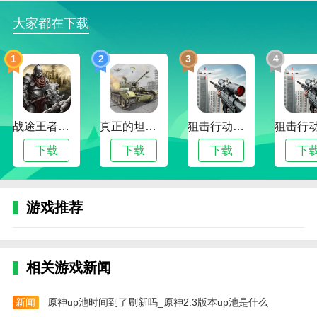
更新日志
大家都在下载
修复已知问题。
1
2
3
4
战途王者最新版
真正的坦克大战
狙击行动代号猎鹰最新版
下载
下载
下载
下
游戏推荐
相关游戏新闻
新闻
原神up池时间到了刷新吗_原神2.3版本up池是什么