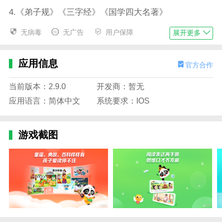
4.《弟子规》《三字经》《国学四大名著》
5.你把所有的书都放在哪里？更多精美图书和海量图书
无病毒
无广告
用户保障
展开更多
资源等你来追~
6.有专业的绘本帮助宝宝提高阅读理解能力，开阔视
应用信息
官方合作
野。
当前版本：2.9.0
开发商：暂无
边肖评估
应用语言：简体中文
系统要求：IOS
1.毛豆爱阅读有各种书籍资源和绘画书籍。毛豆爱阅读
上面的书都是图文结合的，毛豆爱阅读可以让孩子对阅
读更感兴趣。
游戏截图
2.毛豆爱阅读是一款学习教育软件，为用户提供了大量
国学知识和动态绘本，每个人都可以随时阅读。精美的
动画吸引孩子的注意力，互动教学让宝宝在兴趣中学习
知识。
3.这个软件里有很多丰富的阅读绘本。用户可以通过这
款软件培养孩子的阅读兴趣，让孩子爱上阅读和学习。