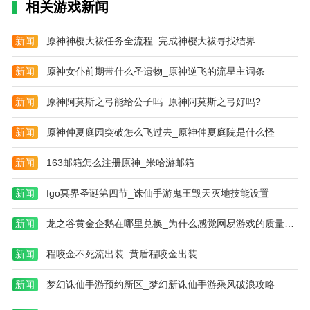
相关游戏新闻
新闻
原神神樱大祓任务全流程_完成神樱大祓寻找结界
新闻
原神女仆前期带什么圣遗物_原神逆飞的流星主词条
新闻
原神阿莫斯之弓能给公子吗_原神阿莫斯之弓好吗?
新闻
原神仲夏庭园突破怎么飞过去_原神仲夏庭院是什么怪
新闻
163邮箱怎么注册原神_米哈游邮箱
新闻
fgo冥界圣诞第四节_诛仙手游鬼王毁天灭地技能设置
新闻
龙之谷黄金企鹅在哪里兑换_为什么感觉网易游戏的质量不输腾讯，却和腾
新闻
程咬金不死流出装_黄盾程咬金出装
新闻
梦幻诛仙手游预约新区_梦幻新诛仙手游乘风破浪攻略