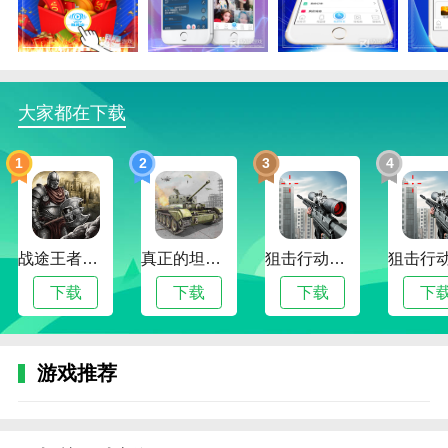
界，拥有全新的教育模式和多种领域，为每一位用户提
供有价值、有文化、积极向上的资源，传播高质量的精
神面貌，挖掘民间艺术，记录人们的生活，体验人间真
情。
大家都在下载
2.全新的娱乐方式和开放的直播平台将为您带来更多惊
喜。
1
2
3
4
3.有很多各种风格的教学视频、教学视频和搞笑视频。
在这里你可以放松自己，学会充实自己，提高自己的能
力。
战途王者最新版
真正的坦克大战
狙击行动代号猎鹰最新版
更新日志
下载
下载
下载
下
修改一些问题
游戏推荐