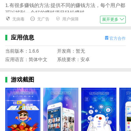
1.有很多赚钱的方法:提供不同的赚钱方法，每个用户都
可以找到一个好的赚钱项目轻松赚钱。
无病毒
无广告
用户保障
展开更多
2.赚钱的高回报:你可以有越来越好的回报。只要你想赚
钱，它就能给你这样的机会，而且收益非常可观。
应用信息
官方合作
3.通过视频直播点播、文化资源挖掘、人才教育培训、
文创产品交易、知识付费学习等实现资源共享、粉丝共
当前版本：1.6.6
开发商：暂无
享、经济共享的能力。
应用语言：简体中文
系统要求：安卓
4.通过利用互联网整合文化资源，培养具有新思维的文
化人才，创造具有新产业的文化产品，实现了在大市场
游戏截图
中创造文化价值的目标。
5.手机可以为公众带来交通引导服务和可靠的文化创意
服务，各种视频可以随时搜索和观看。
边肖评估
1.微视宝App全新的娱乐方式可以将知识转化为财富，
分享和推广可以获得现金奖励。它是一个全新的文化世