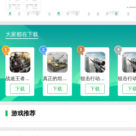
率。
2.邮信通是一款实用的业务应用，不仅有利于内部员工
高效工作，还可以实现开户、充值、业务查询等功能，
实时为您推送最新优惠信息、昵称服务等特色服务。邮
大家都在下载
信通APP有利于大大提高办公效率，维护优质客户。
3.邮信通是一款非常实用的电子办公软件，它与各大地
1
2
3
4
区的移动服务平台的端口相对应，可以帮助您一键管理
客户的个人信息，无论是查询或业务办理，还是打印和
传输详细数据，都可以一键完成，并且系统更加私密，
战途王者最新版
真正的坦克大战
狙击行动代号猎鹰最新版
可以防范数据信息的泄露，让每个人都感到安心、安全
和有保障。
下载
下载
下载
下
4.邮信通一款非常好用的业务处理软件。该软件功能众
多，提供手机开户管理、号码查询、充值缴费、在线选
游戏推荐
靓号等多项服务。，让用户足不出户就能办理，还有最
新行业新闻和各种优惠信息推送~
5.邮信通是什么业务？邮信通手机平台为您带来奉新移