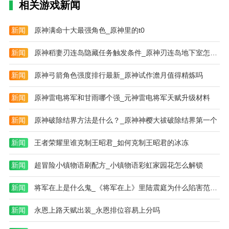
相关游戏新闻
动客户免费业务处理软件。你可以在这里提供功能，各
种移动处理都可以在你的手机上完成。让我们一起下载
新闻
原神满命十大最强角色_原神里的t0
吧。
新闻
原神稻妻刃连岛隐藏任务触发条件_原神刃连岛地下室怎么开启
新闻
原神弓箭角色强度排行最新_原神试作澹月值得精炼吗
新闻
原神雷电将军和甘雨哪个强_元神雷电将军天赋升级材料
新闻
原神破除结界方法是什么？_原神神樱大祓破除结界第一个
新闻
王者荣耀里谁克制王昭君_如何克制王昭君的冰冻
新闻
超冒险小镇物语刷配方_小镇物语彩虹家园花怎么解锁
新闻
将军在上是什么鬼_《将军在上》里陆震庭为什么陷害范仲淹
新闻
永恩上路天赋出装_永恩排位容易上分吗