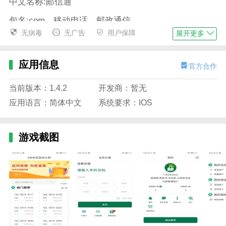
中文名称:邮信通
包名:com。移动电话。邮政通信
无病毒
无广告
用户保障
展开更多
MD5值:98a 00 ce 3 FFB 04504 b 054 FB 8 b 79 a1 AE
9。
应用信息
官方合作
软件功能
1.观看视频免流量:预订前观看一片花。
当前版本：1.4.2
开发商：暂无
应用语言：简体中文
系统要求：IOS
2.随时随地享受优惠信息、邮箱地址购买等特色服务。
3.新的登录方法:忘记密码，尝试使用短信验证码登录。
游戏截图
4.支持上传照片和本地文件作为附件。
5.实名回档成功后订购当地营销活动。
边肖评估
1.邮信通是一款功能出众的高效办公软件。邮信通的主
要功能是协助工作人员快速查询客户信息、快速为手机
充值和办理各种业务。邮信通提高了业务人员的办公效