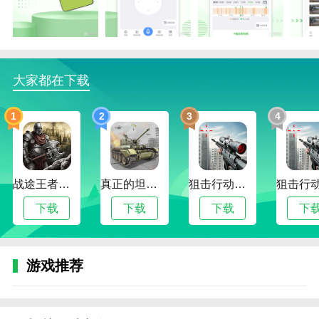
更新日志
2020.08.28优化性能。
大家都在下载
1
2
3
4
战途王者最新版
真正的坦克大战
狙击行动代号猎鹰最新版
下载
下载
下载
下
游戏推荐