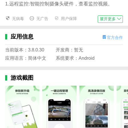
1.远程监控:智能控制摄像头硬件，查看监控视频。
2、CMD/SSH:远距离，控制LINUX
无病毒
无广告
用户保障
展开更多
3.通过这个软件可以随时随地查看过程的实时视频。
4.免费“手机屏幕投影”功能:手机屏幕投影到电脑屏幕，
应用信息
官方合作
电脑屏幕远距离投影到电脑，可同时支持多屏，是企业
远程会议的好帮手。
当前版本：3.8.0.30
开发商：暂无
应用语言：简体中文
系统要求：Android
边肖评估
1.最新的VAA6最新版是一款非常不错的APP，可以让你
轻松连接同型号的产品进行安保工作、远程录像、导入
游戏截图
传输、报警、保留时间等功能。绝对是你的小店或者大
型超市必备的安全工具之一。
2.vaa6app功能帮助用户在手机上观看流畅清晰的监控
视频，并可以轻松访问远程站点。操作简单，用户可以
通过设备序列号直接登录。它支持多个摄像头的登录，
用户也可以直接在客户端购买设备。