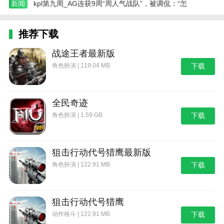
新闻
kpl第九周_AG连获9周“周人气战队”，被调侃：“怎
推荐下载
战途王者最新版
角色扮演 | 119.04 MB
下载
全民奇迹
角色扮演 | 1.59 GB
下载
狙击行动代号猎鹰最新版
角色扮演 | 122.91 MB
下载
狙击行动代号猎鹰
动作格斗 | 122.91 MB
下载