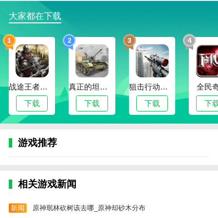
大家都在下载
优化注册功能
1
2
3
4
战途王者最新版
真正的坦克大战
狙击行动代号猎鹰
全民
下载
下载
下载
下
游戏推荐
相关游戏新闻
新闻
原神珉林砍树该去哪_原神却砂木分布