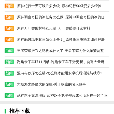
新闻
原神纪行十天可以升多少级_原神纪行50级要多少经验
新闻
原神调查奇怪的冰任务怎么做_原神中调查奇怪的冰的任务怎么做
新闻
原神万叶突破材料及天赋_万叶突破要什么材料
新闻
原神触碰纸垂其三怎么上去？_原神第三块栖木如何解决
新闻
王者荣耀振兴之铠改成什么了-王者荣耀为什么频繁调整英雄和装备
新闻
跑跑卡丁车双11活动-跑跑卡丁车手游更新，劝退大量玩家！三个小
新闻
混沌与秩序怎么秒-怎么样才能用安卓机玩混沌与秩序2
新闻
大航海之路最大的昆虫-关于探索的名人故事
新闻
武神赵子龙混服版-武神赵子龙里柳言成和飞燕在一起了吗
推荐下载