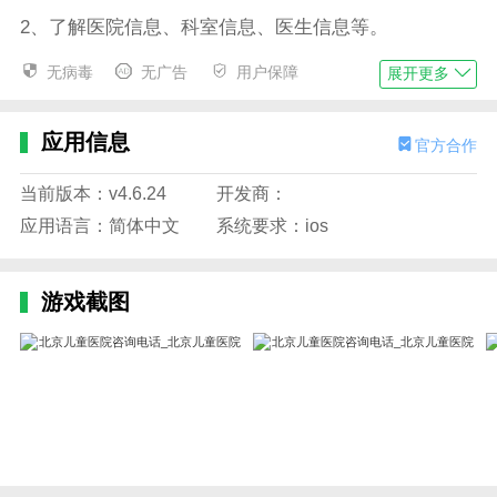
2、了解医院信息、科室信息、医生信息等。
3.关注医生，随时阅读医生发表的文章和分享的知识。
无病毒
无广告
用户保障
展开更多
4.医疗服务更加精准，医疗服务可以轻松查看。
应用信息
官方合作
5.对症下药比较放心，根据病情推荐药物。
6.为患者提供预约挂号、当日挂号、预约建卡、卡绑
当前版本：v4.6.24
开发商：
定、检查化验结果查询等功能。
应用语言：简体中文
系统要求：ios
边肖评估
1.我相信儿童医院医生每次去都能精准治疗孩子的疾
游戏截图
病，家长可以放心。医生的态度和水平也是全国最好
的。很多外地人带着孩子蜂拥到北京 儿童医院看病。
2，每次预约，基本上不到一个小时就能完成，方便快
捷。虽然离家很远，但每次孩子生病我都愿意去。
更新日志
最新版本:2024年5月25日更新的v4.6.24。