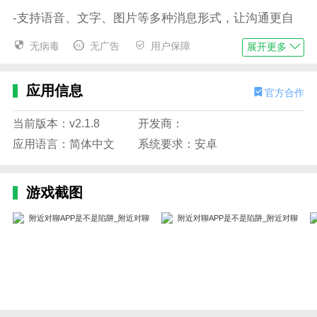
-支持语音、文字、图片等多种消息形式，让沟通更自
由。
无病毒
无广告
用户保障
展开更多
-提供随机匹配和关键词搜索功能，丰富聊天的可能
性。
应用信息
官方合作
-保护用户隐私，不向其他用户透露个人信息。
当前版本：v2.1.8
开发商：
应用特征
应用语言：简体中文
系统要求：安卓
1.平台随时开放，你可以随时谈论任何事情。它是一个
超级有趣的手机互动工具。
游戏截图
2.系统会每天推荐与你合拍的异性朋友，你很容易找到
自己的缘分。
3、没有拘束，没有尴尬，各种好玩的游戏和搞笑的表
情包让你轻松融入并卸下所有伪装。
4、网上交友超级方便，给用户带来更便捷的聊天服
务。