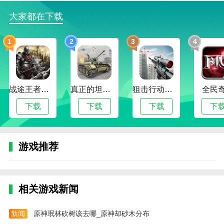
5.一个氛围非常和谐的交友平台，为用户创造了最舒
大家都在下载
适、最自在的社交环境，这是非常舒服的。
边肖评估
1
2
3
4
一个我觉得非常有趣的应用程序可以结识各种各样的人
并与不同的陌生人互动，这进一步拓宽了我的视野和想
法。
战途王者最新版
真正的坦克大战
狙击行动代号猎鹰
全民
就像这款app的地理定位功能一样，你可以找到身边和
下载
下载
下载
下
你有相同兴趣爱好的人，扩大你的社交圈。而且聊天内
容也很轻松愉快，没有压力。
非常方便的陌生人社交应用程序，您可以匿名与周围的
游戏推荐
陌生人聊天并分享您的心情和日常生活。
使用附近对聊结识不同行业的人，获得更多信息和经验
分享。有时你可以通过聊天找到有共同话题的人并成为
相关游戏新闻
好朋友。
新闻
原神珉林砍树该去哪_原神却砂木分布