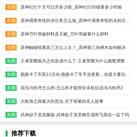
新闻
原神纪行十天可以升多少级_原神纪行50级要多少经验
新闻
原神调查奇怪的冰任务怎么做_原神中调查奇怪的冰的任务怎么做
新闻
原神万叶突破材料及天赋_万叶突破要什么材料
新闻
原神触碰纸垂其三怎么上去？_原神第三块栖木如何解决
新闻
王者荣耀振兴之铠改成什么了-王者荣耀为什么频繁调整英雄和装备
新闻
跑跑卡丁车双11活动-跑跑卡丁车手游更新，劝退大量玩家！三个小
新闻
混沌与秩序怎么秒-怎么样才能用安卓机玩混沌与秩序2
新闻
大航海之路最大的昆虫-关于探索的名人故事
新闻
武神赵子龙混服版-武神赵子龙里柳言成和飞燕在一起了吗
推荐下载