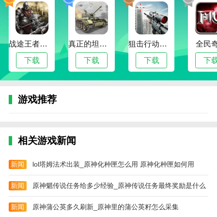
App也在不断更新迭代，推出更多创新功能，满足用户
日益增长的需求
2。独特的内存管理系统，手机可以无限开机不卡顿，
战途王者最新版
真正的坦克大战
狙击行动代号猎鹰
全民
操作会很简单易学，新手小白一秒就能上手
下载
下载
下载
下
3。修改设备型号，体验变身新手机
4。实时变声无延迟，男神声音秒变可爱，聊天更有趣
游戏推荐
5。隐私保护:在当前的数字时代，隐私保护变得尤为重
要。无尽分身App通过其多重开启功能，为用户提供强
大的隐私保护。用户可以在不同的头像使用不同的个人
相关游戏新闻
信息和账号，有效规避个人信息泄露和账号被盗的风险
边肖评估
新闻
lol塔姆法术出装_原神化种匣怎么用 原神化种匣如何用
无尽分身app，原猴头像，是一款专门为多个应用设计
的头像软件。安全有保障。无论是应用还是游戏，在这
新闻
原神魈传说任务给多少经验_原神传说任务最终奖励是什么
里都可以实现多种应用。在云端运行，不占用手机内
新闻
原神蒲公英多久刷新_原神里的蒲公英籽怎么采集
存。无论是玩游戏还是做其他事情，手机都不会卡顿，