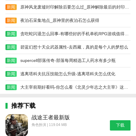
操作起来非常流畅，方便实用！
新闻
原神风龙废墟封印解除后要怎么过_原神解除最后的封印bug
更新日志
新闻
夜泊石采集地点_原神里的夜泊石怎么获得
最新版本:2024年5月25日更新v5.1.0。
新闻
贪吃蛇闪退怎么回事-有哪些好的手机单机RPG游戏值得推荐
全新引擎“隔离沙盒”系统，游戏应用免安装运行，私密
数据安全保护。兼容Android 14，更开放更稳定。
新闻
碧蓝幻想十天众武器属性-去西藏，真的是每个人的梦想么
新闻
supercell部落传奇-部落每周精选工人药水有多少瓶
新闻
逃离塔科夫抗压技能怎么升级-逃离塔科夫怎么优化
新闻
大主宰前期好看吗-你怎么看《北灵少年志之大主宰》这部电视剧
推荐下载
战途王者最新版
角色扮演 | 119.04 MB
下载