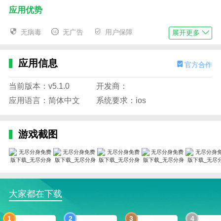
应用优势
-创新的多虚拟身份功能，允许用户为不同目的创建和
无病毒
无广告
用户保障
展开更多
管理多个帐户
-高安全性可以保护用户的私人信息，最大限度地降低
应用信息
官方合作
个人数据泄露的风险
-人性化的界面设计，方便快捷的切换不同身份和管理
当前版本：v5.1.0
开发商：
账户信息
应用语言：简体中文
系统要求：ios
-支持快速登录各种应用和网站，提高用户的生活和工
作效率
游戏截图
-大大减少用户账号的混乱，带给用户更智能的数字生
活体验
应用特征
1。创新技术:无尽分身App采用先进的虚拟化技术，实
大家都在下载
现应用的多开放功能。这项技术不仅保证了应用的稳定
性和流畅性，也给用户带来了更丰富的体验。同时，
1
2
3
4