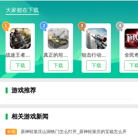
边肖评估
大家都在下载
1.旅行录制的多功能工具助手使您的每次旅行都特别愉
1
2
3
4
快。
2.我们可以直接在网上交流和聊天，还可以体验全新的
约会服务体验。为用户朋友提供最便捷的服务，还可以
在里面查看和了解景点，在这里查看和了解各种景点信
战途王者最新版
真正的坦克大战
狙击行动代号猎鹰
全民
息，更新速度非常快。
下载
下载
下载
下
3.花途旅行迎合了年轻人的喜爱，让旅行不再是一项枯
燥的任务，玩家可以与用户旅行体验社交和交流。用户
还可以查看旅行信息和指南。在这个过程中，你也可以
游戏推荐
分享你在旅行中的所见所闻。如果您喜欢，请立即下载
并体验。
更新日志
相关游戏新闻
最新版本:v1.6更新时间:2024-05-25
新闻
原神轻策庄山洞铁门怎么打开_原神轻策庄的宝箱怎么开
更新日志: