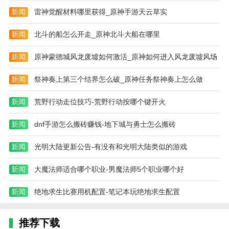
新闻
雷神觉醒材料哪里获得_原神手游天云草实
1.修复已知影响使用和优化用户体验的问题。
2.快速图像编辑功能。
新闻
北斗的船怎么开走_原神北斗大船在哪里
新闻
原神蒙德城风龙废墟如何激活_原神如何进入风龙废墟风场
新闻
祭神奏上第三个结界怎么破_原神任务祭神奏上怎么做
新闻
荒野行动走位技巧-荒野行动按哪个键开火
新闻
dnf手游怎么搬砖赚钱-地下城与勇士怎么搬砖
新闻
光明大陆更新公告-有没有和光明大陆类似的游戏
新闻
大魔法师适合哪个职业-男魔法师5个职业哪个好
新闻
绝地求生比赛用机配置-笔记本玩绝地求生配置
推荐下载