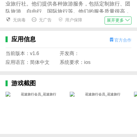
业旅行社。他们提供各种旅游服务，包括定制旅行、团
队旅游、自由行、国际旅行等。他们的服务质量很高，
可以为游客提供安全、舒适和方便的旅行体验。
无病毒
无广告
用户保障
展开更多
应用特征
应用信息
1.界面简洁清爽。您可以随时加入其他人的邀请，或者
官方合作
自己打开邀请并填写信任信息。
当前版本：v1.6
开发商：
2、个人资料首页认证，兴趣爱好一目了然，让你随时
应用语言：简体中文
系统要求：ios
随地都能找到智通和身边的伙伴。
3.自由地环游世界，制定旅行计划，与朋友一起散步，
游戏截图
欣赏沿途的美丽风景。
4.你还可以学习更多的聊天技巧，和一群志同道合的朋
友聊天。
5.花途旅行邀请旅行并分享您的旅程。
6.制定您的旅行路线和策略，吸引其他朋友加入我们，
一起出发，一起享受乐趣。