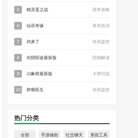
5
精灵蛋之战
战争策略
6
仙语奇缘
角色扮演
7
鸡来了
休闲益智
8
街阴阳途最新版
找物解谜
9
JJ象棋最新版
卡牌对战
10
肿瘤医生
休闲益智
热门分类
全部
手游辅助
社交聊天
系统工具