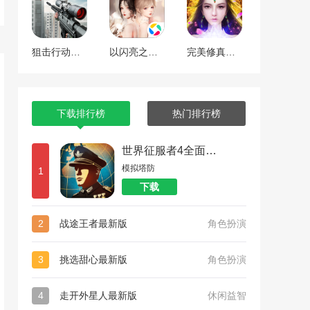
狙击行动代号猎鹰
以闪亮之名最新版
完美修真（附兑换码10000仙石）
下载排行榜
热门排行榜
世界征服者4全面战争
模拟塔防
1
下载
2
战途王者最新版
角色扮演
3
挑选甜心最新版
角色扮演
4
走开外星人最新版
休闲益智