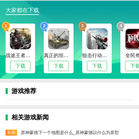
务、审批、人事、培训等管理运营工具和技术服务。
大家都在下载
边肖评估
1
2
3
4
这款软件是一款融合了策略、竞技、卡牌等元素的手机
游戏。玩家作为三国时代的著名玩家之一，扮演着一个
亮眼的角色。在游戏中，通过排兵布阵，制定策略来取
得最后的胜利。游戏采用精致的画面和音效，让玩家仿
战途王者最新版
真正的坦克大战
狙击行动代号猎鹰
全民
佛置身于三国战场。游戏拥有丰富的关卡设计和挑战模
式，玩家可以根据自己的喜好选择不同的游戏模式，增
下载
下载
下载
下
加了游戏的数量。
更新日志
游戏推荐
最新版本:2024年6月25日更新的v8.7.0。
修正一些小错误，提高整体稳定性。
相关游戏新闻
新闻
原神蒙德下一个地图是什么_原神蒙德以什么为原型