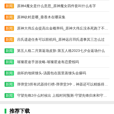
新闻
原神4魔女是什么意思_原神魔女四件套叫什么名字
新闻
原神砍村是哪_垂香木在哪采集
新闻
原神大伟丘会提高出金概率吗_原神大伟丘没杀死跑了不刷新
新闻
吕氏遗迹任务可以联机吗_原神远吕羽氏遗事其三怎么过
新闻
第五人格二月第返场皮肤-第五人格2023七夕会返场什么
新闻
璀璨星途手游攻略-璀璨星途有恋爱线吗
新闻
崩坏的地狱馒头-汤圆包在面里蒸馒头会爆吗
新闻
弹弹堂3所有武器排行榜-弹弹堂3中，神器还可以精炼得到吗
新闻
守望先锋2什么时候出 上线时间预测-守望先锋归来和守望先锋2一样嘛
推荐下载