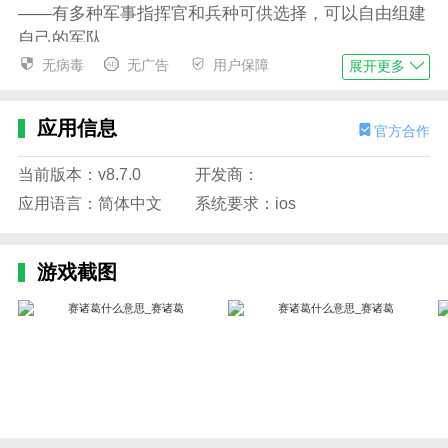
——有多种军事指挥官和兵种可供选择，可以自由组建
自己的军队。
无病毒
无广告
用户保障
展开更多
-支持多人在线对战模式，与朋友一起享受游戏。
-关卡设计独特，极具挑战性，让玩家体验不一样的智
应用信息
官方合作
慧战斗。
应用特征
当前版本：v8.7.0
开发商：
应用语言：简体中文
系统要求：ios
1.可以查看用户的基本工作内容，支持在线签到，完成
各种任务。
2、软件屏幕干净整洁，内容容易查找，操作方便，简
游戏截图
洁易懂。
3.平台可以统一管理项目，随时查看任务进度，随时随
地修改合同，变更工作内容。
4.基于赛诸葛平台，涵盖赛诸葛CRM、SCRM、ERP、
OA、BI、MES等智能移动终端产品；包括但不限于:广
告、获客、销售、客户、订单、生产、库存、合同、财