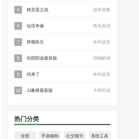
5
精灵蛋之战
战争策略
6
仙语奇缘
角色扮演
7
肿瘤医生
休闲益智
8
街阴阳途最新版
找物解谜
9
鸡来了
休闲益智
10
JJ象棋最新版
卡牌对战
热门分类
全部
手游辅助
社交聊天
系统工具