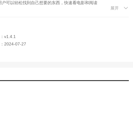
用户可以轻松找到自己想要的东西，快速看电影和阅读
展开
小说和电影票优惠。用户可以通过这个平台获得最新的小说作品和电影票
v1.4.1
的服务平台。好省短剧不仅是短视频创作者实现梦想的坚实后盾，也是
2024-07-27
心雕琢的艺术品，每一次点击都充满惊喜和感动。加入我们，让创意碰
！