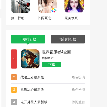
狙击行动代号猎鹰
以闪亮之名最新版
完美修真（附兑换码10000仙石）
下载排行榜
热门排行榜
世界征服者4全面战争
模拟塔防
1
下载
2
战途王者最新版
角色扮演
3
挑选甜心最新版
角色扮演
4
走开外星人最新版
休闲益智