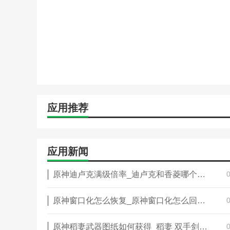
应用推荐
应用新闻
原神迪卢克满级倍率_迪卢克和香菱哪个更值得培养
原神窗口化怎么恢复_原神窗口化怎么回不去全屏了上面有白边
原神稻妻武器图纸如何获得_稻妻 双手剑图纸