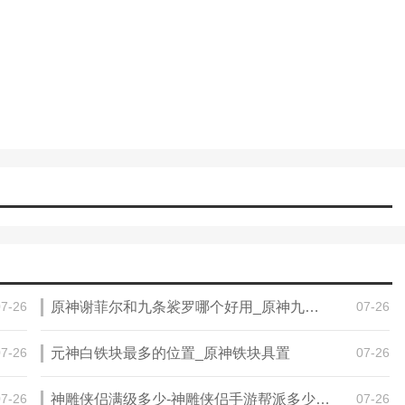
07-26
原神谢菲尔和九条裟罗哪个好用_原神九条裟罗几命质变
07-26
07-26
元神白铁块最多的位置_原神铁块具置
07-26
07-26
神雕侠侣满级多少-神雕侠侣手游帮派多少级开通青龙白虎朱雀玄
07-26