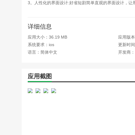
3。人性化的界面设计:好省短剧简单直观的界面设计，让
4。小说和电影票优惠:除短剧内容外，好省短剧还提供
优惠信息，享受更多的文化娱乐
详细信息
边肖评估
应用大小：36.19 MB
应用版本：
“好省短剧”是一个帮助短视频创作者解决创作和变现问题
系统要求：ios
更新时间：
观众追求高品质观看体验的理想选择。每一个短剧都是精
语言：简体中文
开发商：
撞激情，让故事引发心灵共鸣，共同见证短剧文化新篇章
应用截图