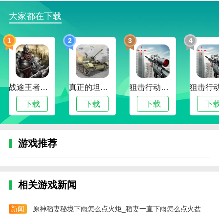
费反复检查。
大家都在下载
更新日志
1
2
3
4
最新版本:2024年7月3日更新v5.34.1。
1.优化视频号微课
2.优化学习小组功能
战途王者最新版
真正的坦克大战
狙击行动代号猎鹰
3.修复了Android 14的平板无法横向观看视频的bug。
下载
下载
下载
下
游戏推荐
相关游戏新闻
新闻
原神稻妻秘境下雨怎么点火炬_稻妻一直下雨怎么点火盆