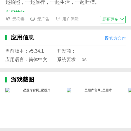
起拍照，一起旅行，一起生活，一起吐槽。
应用特征
无病毒
无广告
用户保障
展开更多
1、投注，绝密投注，覆盖95%的考点；让你准备考试
变得容易
应用信息
官方合作
2.网上有很多练习可以刷，掌握更多类型的题型。
3.可以更好的在线学习，汇集全网优质教学资源。
当前版本：v5.34.1
开发商：
应用语言：简体中文
系统要求：ios
4.视频教学可以在不同时间反复观看，不断巩固和加强
知识的积累。
游戏截图
边肖评估
1.从正面学习软件！星题库不仅可以为您提供优质的考
试练习资源，还可以让您在这个软件中享受到更多与题
库相匹配的书籍和视频。可以边看视频边做笔记，这样
可以更牢固的掌握，轻松通过考试。
2.星题库pro收集各类真实模拟考试资料，以及名师讲解
的教学视频，帮助考生轻松通过各类考试，并且可以免