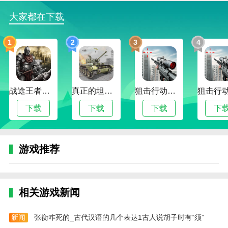
4、专业调音建议和指导，让初学者也能轻松掌握正确
大家都在下载
调音技巧
5、是能够支持多种音调标准，满足不同演奏需求
1
2
3
4
6、和弦大全：提供丰富的吉他和弦资源，附带试听功
能，助您掌握和声效果
小编评价
战途王者最新版
真正的坦克大战
狙击行动代号猎鹰最新版
吉他调音精灵是一款非常实用的手机App，特别适合吉
下载
下载
下载
下
他手使用，其功能包括准确的吉他调音器和弦图展示，
帮助用户准确调音并学习各种和弦，这款App还提供了
丰富的吉他谱库，用户可以随时随地浏览、学习各种曲
游戏推荐
目，界面简洁易操作，同时支持自定义设置和个性化调
整，让用户体验更加顺畅。
相关游戏新闻
新闻
张衡咋死的_古代汉语的几个表达1古人说胡子时有“须”