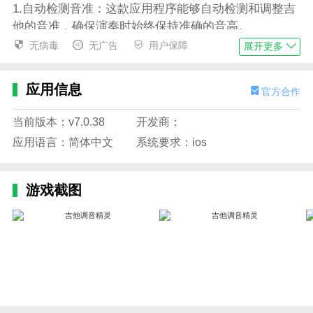
1.自动检测音准：这款应用程序能够自动检测和调整吉
他的音准，确保演奏时始终保持准确的音高。
无病毒
无广告
用户保障
展开更多
2.多种调弦模式：支持多种不同的吉他调弦方式，适用
于不同风格和曲目的演奏需求。
应用信息
官方合作
3.界面简单易用：清晰直观的界面设计，操作简单方
便，即使是初学者也能轻松使用。
当前版本：v7.0.38
开发商：
4.快速调整：可以快速准确地调整每一根弦的音高，节
应用语言：简体中文
系统要求：ios
省了演奏前调音的时间和精力。
5.实时反馈：提供实时的音高反馈，帮助用户更快速地
游戏截图
找到正确的音准，提高演奏的准确性。
应用特色
1、能提供强大的算法支持，准确稳定的一个软件
2、智能识别音准，实时反馈调音情况，确保音色完美
3、上手是非常易上手的工具，适合各种水平的用户