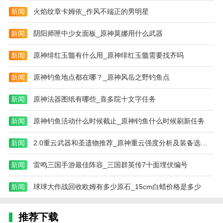
新闻
火焰纹章卡姆依_作风不端正的男明星
新闻
阴阳师匣中少女面板_原神莫娜用什么武器
新闻
原神绯红玉髓有什么用_原神绯红玉髓需要找齐吗
新闻
原神钓鱼地点都在哪？_原神风岳之野钓鱼点
新闻
原神法器图纸有哪些_喜多院十文字任务
新闻
原神钓鱼活动什么时候截止_原神钓鱼什么时候刷新任务
新闻
2.0重云武器和圣遗物推荐_原神重云强度分析及装备选择推荐重云好不好用
新闻
雷鸣三国手游最佳阵容_三国群英传7十面埋伏编号
新闻
球球大作战回收欧姆有多少原石_15cm白蜡价格是多少
推荐下载