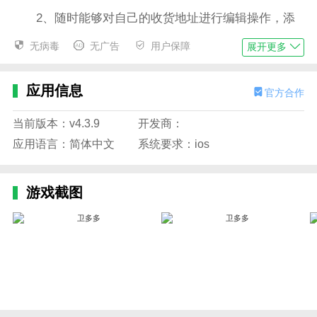
2、随时能够对自己的收货地址进行编辑操作，添
加、删除、修改随你选择
无病毒
无广告
用户保障
展开更多
3、促进供应链采购数据化，提升运营效率
4、用户在购买产品钱可以领取优惠券，让你方便
应用信息
官方合作
购物的同时还能省到钱
当前版本：v4.3.9
开发商：
5、优质的关注模式，轻轻松松掌握对方的最新动
应用语言：简体中文
系统要求：ios
态
小编评价
游戏截图
1、为你带去优质的服务帮助，在线进行生活物件
的选择，享受最及时的高效质保，让你的管理模式变得
更加的简单，提供优质的服务帮助，轻松的提升工作效
率，带给你全新的生活服务保障
2、该软件专注于生活用纸、卫生用品的售卖，用
户在这里可以轻松的购买到自己需要的卫生用品，并且
软件上的商品都是有着质量保证的，用户能够放心的购