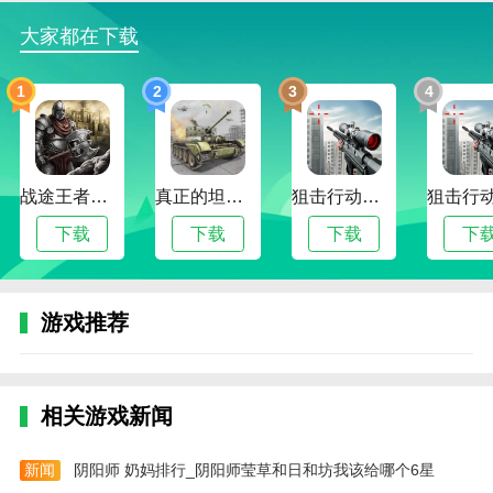
买，给用户带来了非常良好的购物体验
大家都在下载
3、卫多多是卫生用品行业里最权威的平台，将供
应采购和金融服务融为一体，各种产品和原料在这里都
1
2
3
4
能买到，为消费者带来了极大的便利，也助力了行业的
发展
更新日志
战途王者最新版
真正的坦克大战
狙击行动代号猎鹰最新版
最新版本：v4.3.9 更新时间：2024-08-19
下载
下载
下载
下
- 问题修复及性能优化，改进用户体验
大家在使用客户端中碰到问题，或有改进建议，欢
游戏推荐
迎通过以下方式联系我们：
公众号：卫多多
小程序：卫多多
相关游戏新闻
热线电话：400-661-0988
新闻
阴阳师 奶妈排行_阴阳师莹草和日和坊我该给哪个6星
官网：www.wdoodoo.com