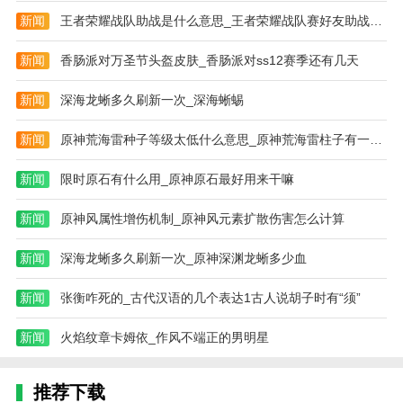
新闻
王者荣耀战队助战是什么意思_王者荣耀战队赛好友助战怎么关闭
新闻
香肠派对万圣节头盔皮肤_香肠派对ss12赛季还有几天
新闻
深海龙蜥多久刷新一次_深海蜥蜴
新闻
原神荒海雷种子等级太低什么意思_原神荒海雷柱子有一个锁住了
新闻
限时原石有什么用_原神原石最好用来干嘛
新闻
原神风属性增伤机制_原神风元素扩散伤害怎么计算
新闻
深海龙蜥多久刷新一次_原神深渊龙蜥多少血
新闻
张衡咋死的_古代汉语的几个表达1古人说胡子时有“须”
新闻
火焰纹章卡姆依_作风不端正的男明星
推荐下载