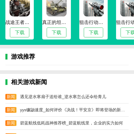
3、智能的推荐匹配系统，任何精彩资讯都不会错
过
战途王者最新版
真正的坦克大战
狙击行动代号猎鹰最新版
4、内容全面可靠，全都有专业的采编人员进行编
下载
下载
下载
下
辑完善
5、高效性：爱集微会实时更新各种行业的新消
息，让用户不错过每一篇资讯
游戏推荐
6、便捷性：爱集微涵盖了手机、IC、集成电路行
业的资讯，用户可以在线点击阅读，增强了用户阅读黏
性
相关游戏新闻
小编评价
新闻
遇见逆水寒扇子送给谁_逆水寒怎么还伞给青儿
1、软件为用户提供实时行业资讯信息，用户通过
软件可以更清晰具体的了解行业，软件覆盖范围广，为
新闻
yys镰鼬速度_如何评价《决战！平安京》即将登场的新式神
广大用户朋友提供最全面的服务，有兴趣的朋友来下载
新闻
碧蓝航线低耗战神推荐榜_碧蓝航线里，企业的实力如何
吧