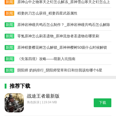
2、在这里你可以获取最新最全的热点资讯，而且
新闻
原神山中之物寒天之钉怎么解冻_原神雪山寒天之钉怎么上
都是免费的哦，如果您也需要的话，不要再等待了
新闻
稻妻的刀怎么获得_稻妻四星武器属性
更新日志
版本更新说明
新闻
原神岩神瞳共鸣石怎么制作？_原神岩神瞳共鸣石怎么解除
1、解决部分已知问题，提升用户体验
新闻
零氪原神怎么刷圣遗物_原神流放者圣遗物在哪里刷
新闻
原神稻妻樱花树怎么解锁_原神神樱树50级什么时候解锁
新闻
《失落四境》攻略——萌新入坑指南
新闻
阴阳师 奶妈排行_阴阳师莹草和日和坊我该给哪个6星
推荐下载
战途王者最新版
角色扮演 | 119.04 MB
下载