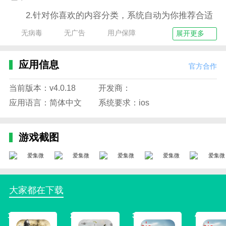
2.针对你喜欢的内容分类，系统自动为你推荐合适
的内容；
无病毒
无广告
用户保障
展开更多
3.能够管理新闻资讯分类，自由的添加和删除分类
不费力；
应用信息
官方合作
4.可以直接搜索相应文章，相关的文章资讯即可快
当前版本：v4.0.18
开发商：
速展现给你；
应用语言：简体中文
系统要求：ios
5.支持与广大阅读用户进行互动聊天，互相讨论评
论等。
游戏截图
应用特色
1、对每一则新闻加以标签进行区分，根据用户浏
览的新闻记录的共同性，来推荐用户有可能感兴趣的新
闻
大家都在下载
2、互动性：爱集微设置了阅读交友圈子，用户可
以在线发表阅读感悟、评论等等，而圈内的小伙伴可以
1
2
3
4
在线点赞、转发资讯到其他应用