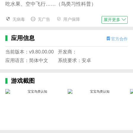
吃水果、空中飞行……（鸟类习性科普）
让我们先来帮小鸟们筑巢！陪燕子飞行到河边找寻泥土
无病毒
无广告
用户保障
展开更多
和树枝，垒好巢穴之后，别忘了用羽毛和树叶把窝装饰
一番，这样小鸟们会住的更舒服哦！（装饰鸟巢，激发
宝宝的创造力。）
应用信息
官方合作
快看，鸟宝宝破壳而出啦！宝宝快和小鸟们一起去寻找
当前版本：v9.80.00.00
开发商：
食物吧！与老鹰、天鹅一起在激流中捕鱼；与鹦鹉、巨
应用语言：简体中文
系统要求：安卓
嘴鸟共同在丛林中飞行，寻觅新鲜水果，为鸟宝宝们准
备一顿美味大餐！（捕鱼摘水果，锻炼宝宝反应能
力。）
游戏截图
哇！小鸟们带回来的食物好多呀，有鲜鱼、水果、草
根……快根据鸟宝宝的要求，挑选食物喂饱它们，这样
它们才有力气练习飞行呀！（锻炼宝宝的观察力，让宝
宝学会匹配。）
鸟宝宝长大啦，是时候担负工作了！宝宝快指引鸽子飞
行离开迷宫，将信送到收信人的手中！（锻炼宝宝逻辑