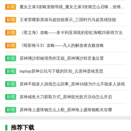
依照自己的需求设定对应的查询条件，如时间+鸟种
新闻
魔女之泉3攻略宠物等级_魔女之泉3坐骑怎么召唤，坐骑使用攻略
名，或时间+地点，即可帮你探寻一年四季、全国各地
鸟类的踪迹。
新闻
王者荣耀新英雄马超技能展示_三国时代马超英雄技能
2.发布鸟图、观鸟笔记
新闻
《星之海》攻略——多卡利亚湖底的彩虹海螺25获得方法
随时随地发布自己拍摄的精彩鸟图或观鸟笔记，建立自
己的个人相册及观鸟笔记。发布时不认识鸟种怎么办？
新闻
《暗影格斗3》攻略——凡人的解放者击败攻略
别着急，试试AI智能识别吧。
新闻
原神璃沙郊秘境旁的宝箱_原神璃沙郊灵龛位置
应用特色
新闻
taptap原神云玩与下载的区别_云原神是啥意思
-通过可爱生动的图片和声音帮助宝宝认识各种不同的
鸟类
新闻
原神不能多人游戏怎么回事_原神16级为什么不能多人游戏
-提供简单易懂的文字介绍，帮助宝宝学习鸟类的特点
新闻
原神咸鱼大刀获取方式_原神韶光抚月活动怎么开启
和习性
-互动性强让宝宝参与其中，提高注意力和学习兴趣
新闻
原神海上盛珠钿怎么上船_原神海上盛珠钿船夫在哪
-适合家长和宝宝一起使用，促进亲子互动和教育
推荐下载
-定期更新内容，持续丰富宝宝的鸟类知识