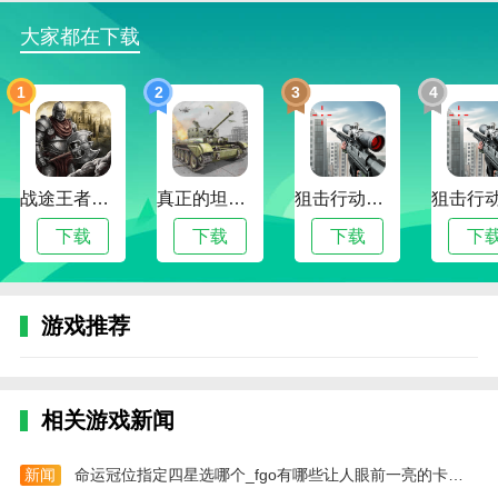
思维能力）
大家都在下载
呀！鹦鹉学舌的表演开始啦！宝宝快来《宝宝鸟类认
知》里观看精彩演出吧！
1
2
3
4
宝宝巴士从健康、语言、社会、科学、艺术五大领域关
注幼儿成长，根据幼儿不同年龄段左右脑发育、敏感期
特点和学习重点来设计产品，打造“年龄+能力”的教育
战途王者最新版
真正的坦克大战
狙击行动代号猎鹰最新版
产品体系。让孩子学会独立思考，享受探索世界的乐
趣。【宝宝巴士】是全球3.5亿家庭用户的早教选择！
下载
下载
下载
下
【宝宝巴士】儿童早教app，众多儿童早教产品的一致
选择，孩子从小学宝宝巴士儿歌、宝宝巴士大全、宝宝
游戏推荐
巴士奇妙屋、宝宝巴士乐园、宝宝超市、宝宝地震安全
3、宝宝爱水果蔬菜、宝宝汽车城市、宝宝手工零食等
使用者的一致推荐。
相关游戏新闻
软件功能
1.查询观测记录
新闻
命运冠位指定四星选哪个_fgo有哪些让人眼前一亮的卡图呢