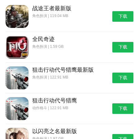
战途王者最新版
更新日志
角色扮演 | 119.04 MB
下载
最新版本：v9.80.00.00 更新时间：2024-08-19
-全新UI设计，画风清晰，画质细腻，更适合宝宝~
全民奇迹
-修复已知bug，请宝妈宝爸们放心使用。
角色扮演 | 1.59 GB
下载
搜索【宝宝巴士】，就可以下载所有APP、儿歌、
动画、视频了哦~欢迎加入宝宝巴士官方Q群
狙击行动代号猎鹰最新版
288190979，一起为孩子做更多更好的产品。
角色扮演 | 122.91 MB
下载
狙击行动代号猎鹰
动作格斗 | 122.91 MB
下载
以闪亮之名最新版
角色扮演 | 1.97 GB