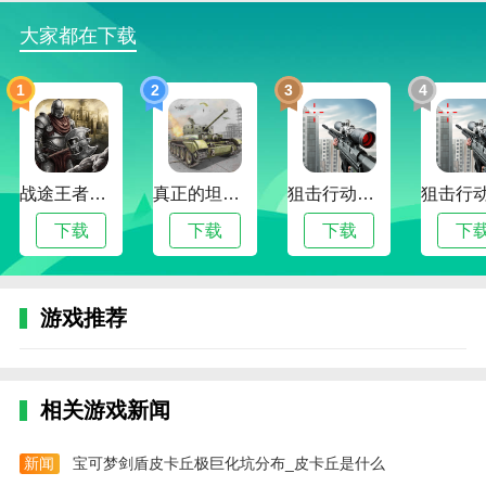
是因为相较于其他“睡眠管理”与“打卡”的工具，我们认
为睡眠是一场充满未知和好奇的旅行，你永远不知道第
大家都在下载
二天迎接你的是什么
1
2
3
4
2、早睡是用户规律作息培养辅助软件。软件有着
每日早睡辅助，帮助用户告别熬夜的坏习惯，每天规律
睡眠。有需要的用户欢迎下载使用
战途王者最新版
真正的坦克大战
狙击行动代号猎鹰最新版
更新日志
最新版本：v1.6.9 更新时间：2024-08-18
下载
下载
下载
下
专注支持独立设置永不放弃
专注支持独立设置严格模式
游戏推荐
定时锁机支持独立设置永不放弃
定时锁机支持独立设置严格模式
相关游戏新闻
番茄锁机支持独立设置永不放弃
新闻
宝可梦剑盾皮卡丘极巨化坑分布_皮卡丘是什么
番茄锁机支持独立设置严格模式