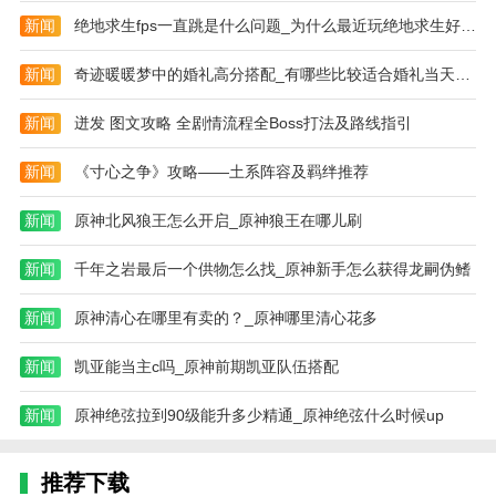
番茄锁机支持独立白名单
新闻
绝地求生fps一直跳是什么问题_为什么最近玩绝地求生好卡怎么设置都卡
修复白名单添加bug
新闻
奇迹暖暖梦中的婚礼高分搭配_有哪些比较适合婚礼当天播放的情歌
修复隐藏图标功能无效问题
新闻
迸发 图文攻略 全剧情流程全Boss打法及路线指引
新闻
《寸心之争》攻略——土系阵容及羁绊推荐
新闻
原神北风狼王怎么开启_原神狼王在哪儿刷
新闻
千年之岩最后一个供物怎么找_原神新手怎么获得龙嗣伪鳍
新闻
原神清心在哪里有卖的？_原神哪里清心花多
新闻
凯亚能当主c吗_原神前期凯亚队伍搭配
新闻
原神绝弦拉到90级能升多少精通_原神绝弦什么时候up
推荐下载