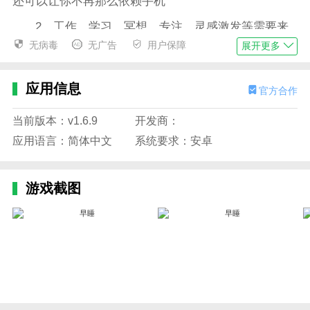
还可以让你不再那么依赖手机
2、工作、学习、冥想、专注、灵感激发等需要来
点氛围音
无病毒
无广告
用户保障
展开更多
3、任务详情：选择最喜欢的任务作为奖励
应用信息
官方合作
4、旅程线索在飞船选择喜欢的旅程线索，通过早
睡早起解锁线索进程和专属奖励
当前版本：v1.6.9
开发商：
5、夜晚，总是充满未知。打开睡眠精灵，捕捉你
应用语言：简体中文
系统要求：安卓
的睡眠鼾声，记录您的“梦中真言”，更好地了解您的睡
眠习惯。早上听听昨晚的录音，就听到了真实的自己
游戏截图
6、以后就可以减少熬夜的次数了，您的身体就会
变得健康了
小编评价
1、早睡app是一款独特的睡眠管理软件，在梦里环
游世界。登上这架奇妙的早睡，开启一段美妙的时光。
这款软件操作简单，使用方便，它之所以被称为飞船，