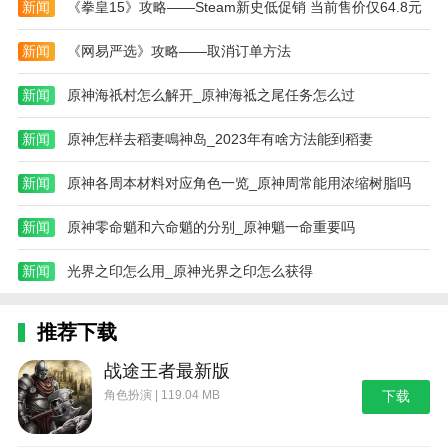
新闻
《拳皇15》攻略——Steam新史低促销 当前售价仅64.8元
新闻
《网易严选》攻略——取消订单方法
新闻
原神海祇村怎么解开_原神海祗之尾任务怎么过
新闻
原神怎样去稻妻鳴神岛_2023年有啥方法能到稻妻
新闻
原神各周本材料对应角色一览_原神周常能用浓缩树脂吗
新闻
原神零命魈和六命魈的分别_原神魈一命重要吗
新闻
光界之印怎么用_原神光界之印怎么获得
推荐下载
战途王者最新版
角色扮演 | 119.04 MB
下载