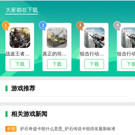
时间单位换算
大家都在下载
可换算出N天，小时，分钟等于多少分种，小时，
1
2
3
4
天。
应用特色
1、为您提供合理安排时间的功能服务
战途王者最新版
真正的坦克大战
狙击行动代号猎鹰最新版
2、清单列表展示一目了然时间规划和重要事件
下载
下载
下载
下
3、快速知道距离各种节日还有多少天
4、输入任意2天，计算出这2天之间间隔的天数
游戏推荐
5、计算两个日期时间之间的间隔，分别以周、
日、时、分、秒的整数及小数来显示结果
6、同步功能，更换手机也能保留历史数据
相关游戏新闻
小编评价
新闻
炉石奇迹卡组什么意思_炉石传说卡组排名最新标准
1、计算迅速，结果精准，快速了解距离各种日子