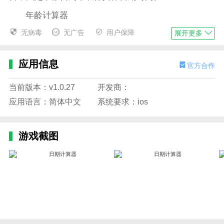
年龄计算器
无病毒
无广告
用户保障
可计算出出生日期至今的年龄，含虚岁，周岁，生
展开更多
肖，星座等。
应用信息
时间差计算器
官方合作
可计算两个日期时间相差的天数，小时数，分钟
当前版本：v1.0.27
开发商：
数。
应用语言：简体中文
系统要求：ios
工作日计算器
可计算出上月，本月，下月或某个时间段的工作日
游戏截图
天数，周末天数，法定节假日的天数，并详细显示法定
节日和周末双休的具体日期时间。
倒数日
设定日期后可快速计算设定的日期，距离当前日期
相差的天数，并在设定的日期当天通知您，例如（纪念
日），（生日）等。