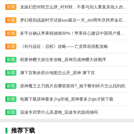
的时间
新闻
龙族幻想对联怎么拼_对对联，不要与别人重复其他人勿抄袭
2、用户可以随时随地的使用软件快速完成各种计
新闻
梦幻模拟战超时空试炼sss最后一关_dnf周年庆跨界金石将在2019年春节版
算.还能作为记账工具来进行使用.操作简单，功能方
便，能够为你带来便捷
新闻
多平台确认苹果税抽佣30%！苹果良心建议中国用户通过电脑端充值
更新日志
新闻
《剑与远征：启程》攻略——亡灵阵容搭配攻略
最新版本：v1.0.27 更新时间：2024-08-18
新闻
稻妻神樱大祓任务攻略_原神完成神樱大祓顺序
修复已知bug
新闻
渊下宫剩余部分地图怎么开_原神 渊下宫
新闻
原神魔王之刃残片在哪里获得?_姬子断剑碎片怎么找到的
新闻
电脑下载原神要多少g存储_原神要多少gb才能下载
新闻
温迪专武带什么圣遗物_温迪专武值得抽吗
推荐下载