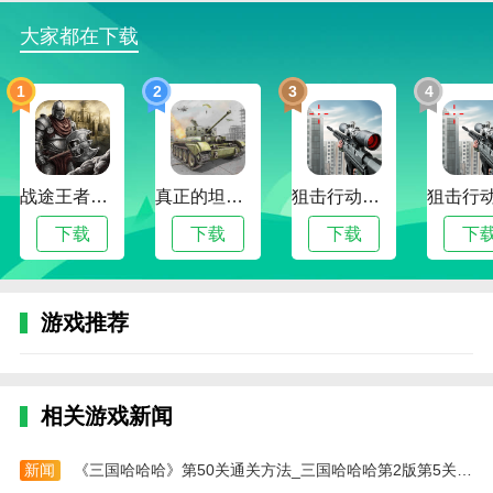
大家都在下载
1
2
3
4
战途王者最新版
真正的坦克大战
狙击行动代号猎鹰最新版
下载
下载
下载
下
游戏推荐
相关游戏新闻
新闻
《三国哈哈哈》第50关通关方法_三国哈哈哈第2版第5关怎么过