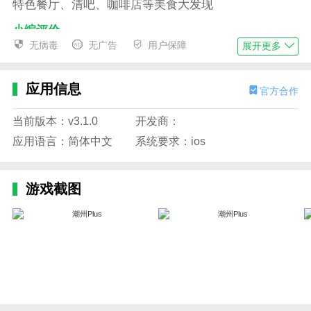
特色餐厅、清吧、咖啡店等美食大发现
小编评价
无病毒
无广告
用户保障
展开更多
1、潮州Plus有着全面的本地资讯，热闹炎爆的功
能，快捷的报料功能和触手可及的生活服务，有兴趣了
解潮州的朋友可以下载试试
应用信息
官方合作
2、潮州Plus全新功能十分强大最权威全面新闻资
当前版本：v3.1.0
开发商：
讯，用户可以通过这款软件更加了解潮州本地信息，还
应用语言：简体中文
系统要求：ios
可以知道最新政务政策等，实时为您推送精彩新闻内
容，赶快前来下载体验吧
游戏截图
更新日志
最新版本：v3.1.0 更新时间：2024-08-16
潮湃新闻客户端集“新闻+服务+视听+问政+互动”于
一体，为关注潮州的人士提供潮州新闻、潮州文化、权
威资讯、热点新闻、视听内容，汇集多项便民服务，开
放平台，鼓励用户成为创作者，分享身边
的“潮”闻“潮”事和美食美景。