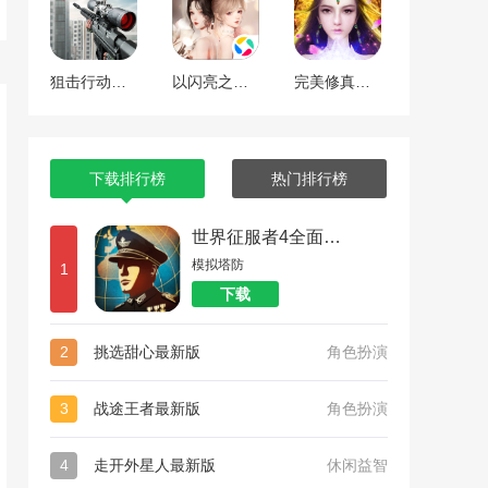
狙击行动代号猎鹰
以闪亮之名最新版
完美修真（附兑换码10000仙石）
下载排行榜
热门排行榜
世界征服者4全面战争
模拟塔防
1
下载
2
挑选甜心最新版
角色扮演
3
战途王者最新版
角色扮演
4
走开外星人最新版
休闲益智