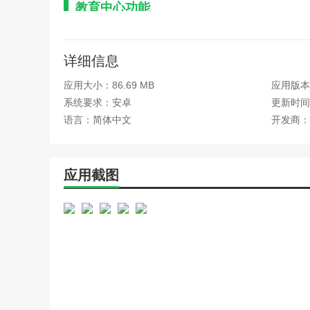
教育中心功能
• 家长守护一键启动
详细信息
家长只需轻轻一点，即可切换至专为孩子设计的学习桌面
靠。
应用大小：86.69 MB
应用版本：v
• 全面守护设置
系统要求：安卓
更新时间：
语言：简体中文
开发商：
细致入微的守护功能，覆盖使用时间限制、应用访问控制
• 远程管理与报告
应用截图
无论身在何处，家长都能通过远程设置和审批功能，灵活
态。
• 多子女独立管理
针对多子女家庭，教育中心APP支持为每个孩子创建独
然。
• 作业助手，自主提升
集成AI技术的作业助手，帮助孩子自我检查作业，即时