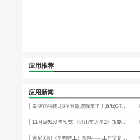
等实用工具，提升自主学习能力。
• 学科同步强化
紧密跟随学校课程进度，提供针对性的预习与复习材料，
课文背诵等多样化学习模块，确保学习效果显著提升。
• 专属成长空间
专为0-8岁儿童量身定制的儿童乐园，集成了启蒙故事、
容，让孩子在游玩中学习，在学习中成长。
应用推荐
• 快乐探索，全面发展
鼓励孩子们自由探索，通过趣味互动的方式激发好奇心和
子奠定坚实的成长基石。
应用新闻
应用优势
最便宜的骁龙8至尊版旗舰来了！真我GT7 Pro定价在4000元以内
- 提供多元化的在线学习课程，涵盖各个年龄段和学科范
11月游戏发售预览 《过山车之星2》攻略——等
- 个性化学习计划，根据用户的学习偏好和水平推荐课程
- 实时在线答疑辅导服务，帮助用户解决学习中的问题
索尼关闭《星鸣特工》攻略——工作室是为了进一步垄断市场