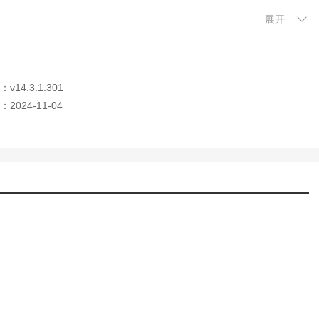
展开
或儿童乐园模式，确保孩子接触到的内容均经过筛选，使用环境安全可
14.3.1.301
2024-11-04
及内容筛选，为孩子营造健康的数字环境。
调控孩子的学习计划，并即时接收使用报告，全面掌握孩子的学习动
立账户，个性化管理每个孩子的学习路径和进度，家庭学习状况一目了
发现并修正错误，特别提供错题本、口算检查、英语作文批改及英汉词典