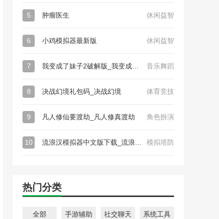
5
肿瘤医生
休闲益智
6
小鸡模拟器最新版
休闲益智
7
我变成了妹子2破解版_我变成了妹子2
音乐舞蹈
8
决战幻境礼包码_决战幻境
体育竞技
9
凡人修仙要渡劫_凡人修真渡劫
角色扮演
10
流浪汉模拟器中文版下载_流浪汉模拟器
模拟塔防
热门分类
全部
手游辅助
社交聊天
系统工具