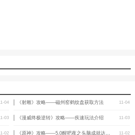
包括字词学习、互动点读、知识点视频讲解、同步练习题、字词听写及
启智动画、百科知识、互动绘本、传统童谣、国学诗词等丰富多彩的内
想象力，同时培养语言能力、逻辑思维、文化素养等多方面技能，为孩
11-04
《射雕》攻略——磁州窑鹤纹盘获取方法
11-04
围
11-03
《漫威终极逆转》攻略——疾速玩法介绍
11-03
11-02
《原神》攻略——5.0醒吧夜之头脑成就达成攻略
11-02