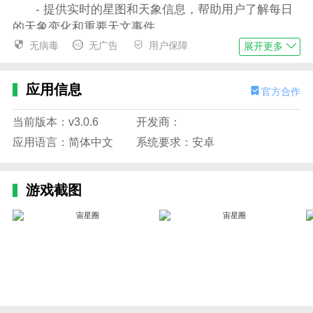
- 提供实时的星图和天象信息，帮助用户了解每日
的天象变化和重要天文事件
无病毒
无广告
用户保障
展开更多
- 内置天文知识百科，让用户可以深入学习关于宇
宙的知识
应用信息
官方合作
- 支持定位功能，根据用户所在位置提供个性化的
星空导航服务
当前版本：v3.0.6
开发商：
- 界面简洁易用，适合各个年龄段的用户使用。
应用语言：简体中文
系统要求：安卓
应用特色
1、采用AI算法，高度还原传统塔罗牌解读精髓
游戏截图
2、采用独有的音频氛围和视觉效果，全面提升用
户的塔罗牌体验
3、通过大量的数据统计和卡牌阵型匹配的算法，
为用户提供精准的卡牌解读。每个人都可以在这里找到
适合自己的卡牌阵型