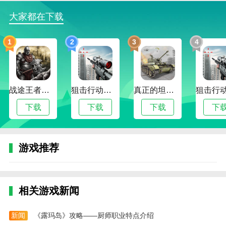
4、它提供了一个社群分享平台，用户可以在这里
和其他卡牌推演爱好者交流、分享心得，发表心情与卡
大家都在下载
牌的挂钩感悟
1
2
3
4
小编评价
该款应用程序是一款创新的社交APP，将星座占星
与社交互动相结合，为用户提供了一个独特的交友平
台，通过宙星圈，用户可以查看自己及他人的星座运
战途王者最新版
狙击行动代号猎鹰最新版
真正的坦克大战
势、匹配度等信息，并通过星座话题进行交流互动，宙
下载
下载
下载
下
星圈还提供了星座翻牌功能，让用户可以轻松认识新朋
友和聊天，界面简洁清晰，操作方便，给人一种轻松愉
快的使用体验。
游戏推荐
更新日志
最新版本：v3.0.6 更新时间：2024-10-26
相关游戏新闻
提升稳定性
新增功能
新闻
《露玛岛》攻略——厨师职业特点介绍