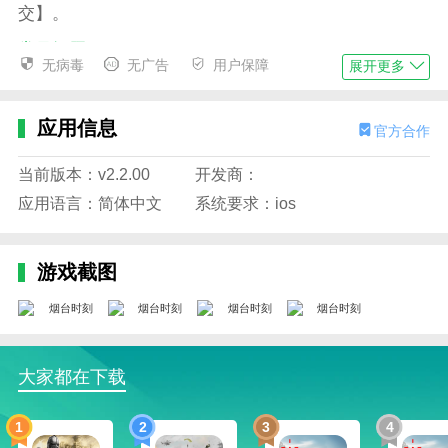
交】。
常见问题
无病毒
无广告
用户保障
展开更多
问：是否支持设置收藏常用公交线路？
是的你可以将常用的公交线路添加到收藏夹中，方
应用信息
官方合作
便快速查看和使用。
当前版本：v2.2.00
开发商：
问：如何获取交通信息？
应用语言：简体中文
系统要求：ios
在烟台时刻 APP 的交通页面，您可以查看实时路
况情况、公交车到站时间以及周边停车场的剩余车位信
息。
游戏截图
问：能否在这款app上购买公交车票？
目前暂未支持在烟台时刻app上购买公交车票，但
你可以通过其他相关app或方式购票，并在烟台时刻app
大家都在下载
上查看车辆信息和到站时间。
问：为什么有时候无法显示准确的公交车实时到站
1
2
3
4