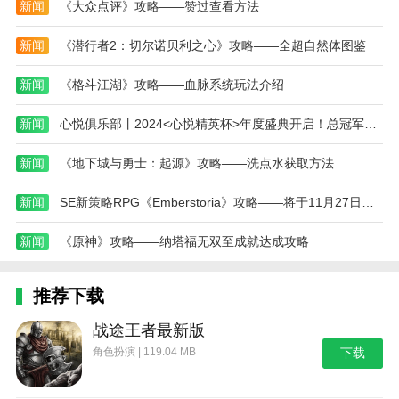
新闻
《大众点评》攻略——赞过查看方法
小编评价
除了基本的功能外，烟台时刻还提供了一些有趣的
新闻
《潜行者2：切尔诺贝利之心》攻略——全超自然体图鉴
娱乐内容，比如游戏、音乐、视频等，可以帮助我放松
新闻
《格斗江湖》攻略——血脉系统玩法介绍
心情。
这款软件是一款非常实用的手机app，可以获取烟
新闻
心悦俱乐部丨2024<心悦精英杯>年度盛典开启！总冠军巅峰对决之战！
台市的最新资讯和热门活动。不管是寻找美食、景点还
新闻
《地下城与勇士：起源》攻略——洗点水获取方法
是娱乐场所，都能在这款app上找到相关信息。
我特别喜欢烟台时刻的交通信息功能，它能够实时
新闻
SE新策略RPG《Emberstoria》攻略——将于11月27日在日本发布
显示交通拥堵情况和路况提示，避免我在上班或者出行
新闻
《原神》攻略——纳塔福无双至成就达成攻略
时遇到大堵车。
此款软件还提供了丰富的本地资讯和生活服务信
推荐下载
息，如美食推荐、商家优惠等，帮助我更好地了解和享
受烟台的生活。
战途王者最新版
角色扮演 | 119.04 MB
下载
更新日志
最新版本：v2.2.00 更新时间：2024-12-18