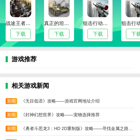
信息？
公交车实时到站信息是通过GPS定位获取的，但由
于信号干扰、网络延迟等因素，有时候可能会出现显示
战途王者最新版
真正的坦克大战
狙击行动代号猎鹰最新版
不准确的情况。
下载
下载
下载
下
应用特色
1、图文、视频、电视、电台、政策、信息，消息
推送实时送达你手中
游戏推荐
2、这是一个超多权威资讯、时政解读、国家重大
事件资讯、城市最新热事的综合资讯平台
相关游戏新闻
3、排版精美，用户可以在线分享互动点评
4、生活服务，我最优，预约挂号、公积金查询、
新闻
《无目低语》攻略——游戏官网地址介绍
长途汽车票、气象温度等应有尽有
新闻
《封神幻想世界》攻略——宠物选择推荐
5、说干就干，毫不含糊！烟台广电融媒体中心正
式运转后，经过70多天的磨合，依托融媒体中心的强大
新闻
《勇者斗恶龙3：HD 2D重制版》攻略——寻找金属之路成就奖杯攻略分享
功能，烟台广电推出了全新的新闻客户端“烟台时刻”