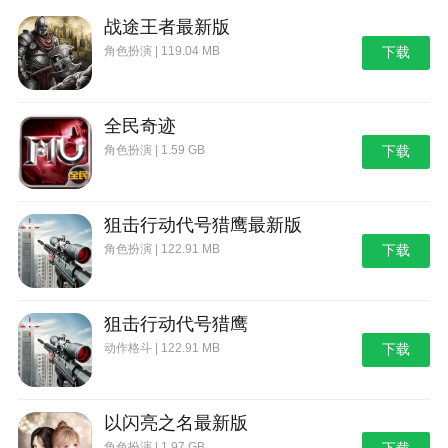
3.新增打印进度控制
战途王者最新版
4.新增账号换绑、修改密码、第三方账号绑定与解
角色扮演 | 119.04 MB
下载
绑
5.修复部分模板打印卡主问题
全民奇迹
6.修复其他端创建模板在安卓端元素偏移问题
角色扮演 | 1.59 GB
下载
7.优化文本元素字体最大限制
8.修复字体太小无法关闭更换字体提醒
狙击行动代号猎鹰最新版
角色扮演 | 122.91 MB
下载
狙击行动代号猎鹰
动作格斗 | 122.91 MB
下载
以闪亮之名最新版
角色扮演 | 1.97 GB