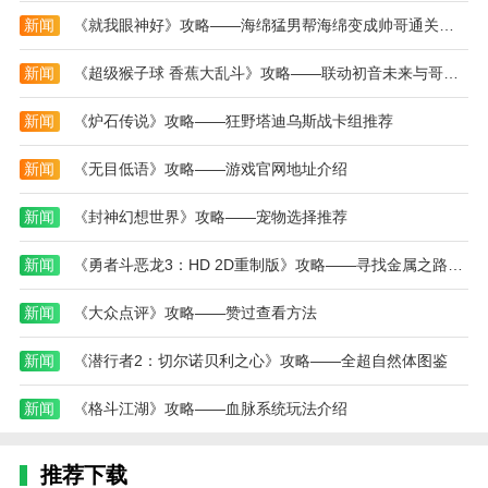
新闻
《就我眼神好》攻略——海绵猛男帮海绵变成帅哥通关攻略
支持Excel数据库导入和序列化设置，轻松实现标签批
量打印。
新闻
《超级猴子球 香蕉大乱斗》攻略——联动初音未来与哥斯拉
小编评价
新闻
《炉石传说》攻略——狂野塔迪乌斯战卡组推荐
《汉码》是一款高效便捷的标签制作及打印解决方案，
专为提升个人与企业工作效率而设计。软件界面清爽直
新闻
《无目低语》攻略——游戏官网地址介绍
观，操作逻辑简明，即便是初次使用者也能迅速上手。
通过稳定的蓝牙连接技术，汉码能够即刻与多种打印设
新闻
《封神幻想世界》攻略——宠物选择推荐
备配对，无论是在办公室、家庭还是户外工作环境中，
新闻
《勇者斗恶龙3：HD 2D重制版》攻略——寻找金属之路成就奖杯攻略分享
都能轻松完成标签的编辑与即时打印任务。
更新日志
新闻
《大众点评》攻略——赞过查看方法
最新版本：v3.1.7-cn 更新时间：2024-12-17
新闻
《潜行者2：切尔诺贝利之心》攻略——全超自然体图鉴
1.新增线上打印记录功能，打印历史合并到本地模
新闻
《格斗江湖》攻略——血脉系统玩法介绍
板
2.新增标签形状和多列打印设置
推荐下载