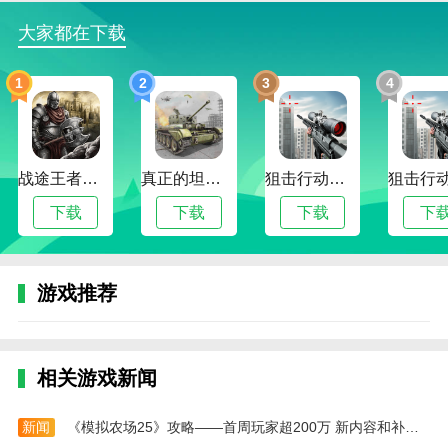
4支持扫码获取云端数据库内容来进行打印；
大家都在下载
《汉码》软件亮点
1
2
3
4
[简单高效]
汉码标签设计软件让标签设计实现所见即所得，只需简
单拖拽即可完成，标签设计从未如此简单高效；
战途王者最新版
真正的坦克大战
狙击行动代号猎鹰最新版
[应用场景化]
下载
下载
下载
下
针对不同的行业应用，汉码提供了丰富的场景化标签模
板，地址标签、文本标签、条码标签、运输标签、零售
标签等等，只需一键即可设计出心仪的标签；
游戏推荐
[多端数据互通]
统一的账户体系搭配优质的云存储服务，让个人标签、
相关游戏新闻
数据库及图片存储不再受空间的限制，我们支持PC、
WEB、Android和iOS多端数据同步；
新闻
《模拟农场25》攻略——首周玩家超200万 新内容和补丁即将推出
[一键批量打印]