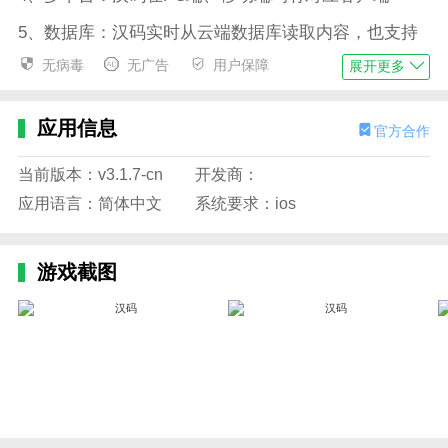
5、数据库：汉码实时从云端数据库读取内容，也支持
EXCEL导入、递变量/流水号设置。
无病毒
无广告
用户保障
展开更多
《汉码》使用指南
1、进入汉码app，点击【新建标签】
应用信息
官方合作
2、设置标签打印大小
当前版本：v3.1.7-cn
开发商：
3、输入打印信息，完成后点击【下一步】
应用语言：简体中文
系统要求：ios
4、打印预览，合适无误后点击【打印】
游戏截图
5、蓝牙链接设备，进行打印！
《汉码》与其他软件相比
1支持通过WiFi或蓝牙与不同的打印设备通讯；
2支持通过文本、直线、条码、图片等内容编辑不同标
签以满足打印需求；
3支持打开和解析PDF文档并进行打印；