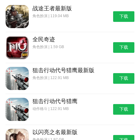
帮助我改进我的答题技巧。
战途王者最新版
本款软件是一个非常好用的雅思备考app，里面有
角色扮演 | 119.04 MB
下载
丰富的题库和模拟试卷，可以帮助我系统地复习听力、
阅读、写作和口语。
全民奇迹
该应用是学习雅思的必备app！里面有各种雅思考
角色扮演 | 1.59 GB
下载
试资料和模拟题，帮助我提高听力、口语、阅读和写作
技能。
更新日志
狙击行动代号猎鹰最新版
新版本来咯!福利送不停~
角色扮演 | 122.91 MB
下载
【雅思水平免费测试】15分钟测试你的雅思水平，
测完可获得高效备考方案;
狙击行动代号猎鹰
【新人专享礼包】听说读写全科雅思资料箱免费领
动作格斗 | 122.91 MB
下载
啦~适合:新手入门、长期备考、短期冲刺~
【0元公开课】语料库带练课、带背单词课、单科
以闪亮之名最新版
技巧课、大咖全科课……每天5节免费听
角色扮演 | 1.97 GB