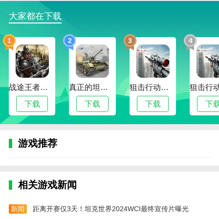
要提前体验考试的刺激？
大家都在下载
机考网双模式都可满足你。
1
2
3
4
3、题型视频讲解
名师题型分析。
一分钟带你掌握易错考点。
战途王者最新版
真正的坦克大战
狙击行动代号猎鹰最新版
4、专属雅思真经密卷
下载
下载
下载
下
刷完真题，没题可做？
机考专属密卷等你来战！
游戏推荐
应用特色
1、精选雅思课程，直播互动，班级群问答点评
相关游戏新闻
2、学为贵雅思是学为贵网官方推出的一款雅思课
程教学辅导APP。它不仅能为学生们提供最新最优质最
新闻
距离开赛仅3天！坦克世界2024WCI最终宣传片曝光
实用的雅思课程的听力、口语、写作以及阅读等全方位