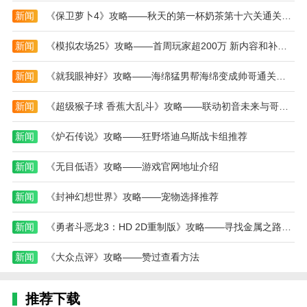
训练服务，还能让学员随时随地查看复习内部讲义、完
新闻
《保卫萝卜4》攻略——秋天的第一杯奶茶第十六关通关攻略
成作业、提交、查看老师批改反馈、师生即时互动等。
真正开启并引领了移动互联时代的新一代教学方式，绝
新闻
《模拟农场25》攻略——首周玩家超200万 新内容和补丁即将推出
对是每个雅思考生不可或缺的必备神器
新闻
《就我眼神好》攻略——海绵猛男帮海绵变成帅哥通关攻略
3、更有剑桥听力跟读、阅读真题解析全面上线
新闻
《超级猴子球 香蕉大乱斗》攻略——联动初音未来与哥斯拉
4、公益直播，大神帮你飞速提分，大神驾到、早
听早过、一元过四级、两元过六级
新闻
《炉石传说》攻略——狂野塔迪乌斯战卡组推荐
5、互动直播课堂，所有想要考取雅思朋友们的选
新闻
《无目低语》攻略——游戏官网地址介绍
择
小编评价
新闻
《封神幻想世界》攻略——宠物选择推荐
最重要的是学为贵雅思的用户社区非常活跃，我可
新闻
《勇者斗恶龙3：HD 2D重制版》攻略——寻找金属之路成就奖杯攻略分享
以和其他备考者交流心得、答疑解惑。这种互动让我感
到更加有动力和信心去应对雅思考试。
新闻
《大众点评》攻略——赞过查看方法
这个app的界面设计简洁明了，使用起来非常方
便。它还有智能评分系统，可以及时给我反馈和建议，
推荐下载