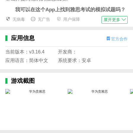
我可以在这个App上找到雅思考试的模拟试题吗？
无病毒
无广告
用户保障
展开更多
学为贵雅思提供了大量的雅思考试模拟试题，可以
帮助你熟悉考试内容和提升备考水平。
应用信息
我需要付费才能使用全部功能吗？
官方合作
学为贵雅思提供部分免费的资源和功能，但其中一
当前版本：v3.16.4
开发商：
些高级功能可能需要付费解锁。你可以根据自己的需求
应用语言：简体中文
系统要求：安卓
选择是否进行付费。
软件功能
游戏截图
1、机考模考-AI评测
题目分析，题型讲解，提升方案。
备考建议，不走弯路，快速提高。
2、模考、练习双模式
想专磕匹配题？