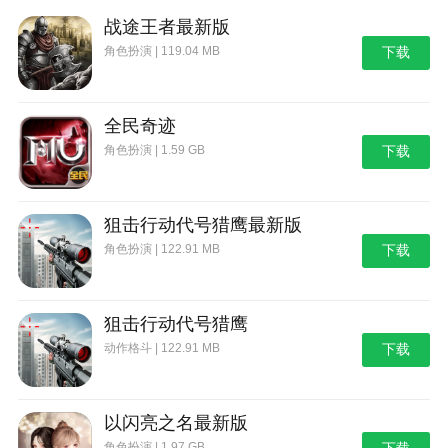
3. “运动小知识”解答你关于减脂、饮食、运动的各
战途王者最新版
种疑问，让你的运动更加安全高效。
角色扮演 | 119.04 MB
下载
4. 界面全面升级，运动体验大幅提升！
-【课程】
全民奇迹
1. 「体态矫正」系列课程新鲜出炉！挺拔身姿、笔
角色扮演 | 1.59 GB
下载
直双腿、回正骨盆、改善假胯宽，修炼好体态比颜值更
重要。
狙击行动代号猎鹰最新版
2. 专为女性设计了「经期瑜伽」系列课，帮助你缓
角色扮演 | 122.91 MB
下载
解经期不适，调节激素水平，经期也能舒适度过~
狙击行动代号猎鹰
动作格斗 | 122.91 MB
下载
以闪亮之名最新版
角色扮演 | 1.97 GB