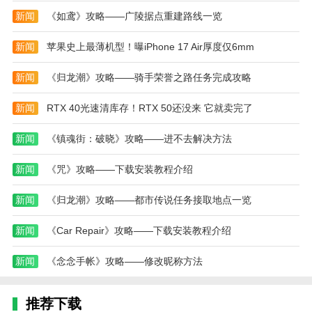
丰富，从0基础到高级课程都能轻松掌握，可以量身定
新闻
《如鸢》攻略——广陵据点重建路线一览
制运动计划，让健康减肥更方便，使用吧
3、它结合了音乐、舞蹈和健身的元素，让用户在
新闻
苹果史上最薄机型！曝iPhone 17 Air厚度仅6mm
愉悦的氛围中达到体态完美和健康的目标，旨在帮助用
新闻
《归龙潮》攻略——骑手荣誉之路任务完成攻略
户系统地进行身体锻炼，达到全面提升身体素质的目的
更新日志
新闻
RTX 40光速清库存！RTX 50还没来 它就卖完了
最新版本：v2.0.7 更新时间：2024-12-16
新闻
《镇魂街：破晓》攻略——进不去解决方法
你的每一次运动，都是对抗岁月的子弹。
新闻
《咒》攻略——下载安装教程介绍
优化了一些小细节，使用起来流畅～
新闻
《归龙潮》攻略——都市传说任务接取地点一览
-【功能】
1. “适合你的课程”为你提供个性化的课程推荐，让
新闻
《Car Repair》攻略——下载安装教程介绍
你不再选择困难。
新闻
《念念手帐》攻略——修改昵称方法
2. “食谱”定制推荐更加直接，一键获取你的一日三
餐，轻松搜索记录今日饮食。
推荐下载