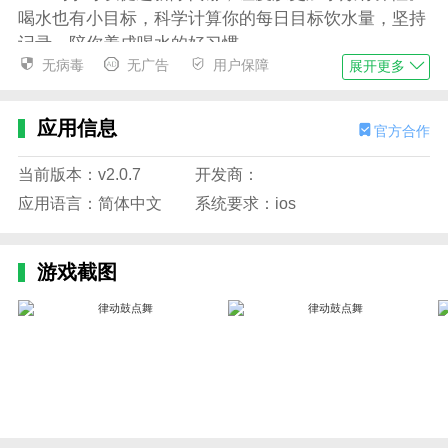
喝水也有小目标，科学计算你的每日目标饮水量，坚持
记录，陪你养成喝水的好习惯
无病毒
无广告
用户保障
展开更多
5、【数据记录】
瘦了多少？离减重目标还有多远？你的体重状况一
应用信息
官方合作
目了然，BMI体质指数清晰可见；云端同步你的体重变
化、每日运动时长、每日燃烧热量，永不遗忘你为自己
当前版本：v2.0.7
开发商：
的目标付出的努力和取得的成果
应用语言：简体中文
系统要求：ios
6、【锻炼分享】
分享你的每一次锻炼，你流下每一滴努力的汗水，
游戏截图
都让朋友一起来见证
应用特色
1、如手臂、胸部、肩膀等地方，以减少身体上的
脂肪，同时增加肌肉的质量
2、根据自己的身体情况来量身定制健身方案，针
对性的运动