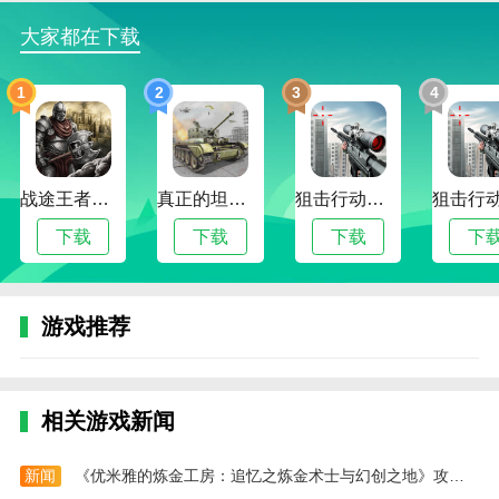
大家都在下载
3、力量训练是健身的重要内容，对于提升身体素
质和形体有着很大的促进作用
1
2
3
4
4、提供了多种不同的力量训练课程，这样的课程
有利于训练者的多个身体部位
5、拉伸部分主要是为了恢复身体的正常状态，预
战途王者最新版
真正的坦克大战
狙击行动代号猎鹰最新版
防运动后肌肉疲劳、酸痛或拉伤等不适
下载
下载
下载
下
6、提供了许多不同的难度级别，从初学者到专业
人士都能够找到适合自己的应用
小编评价
游戏推荐
1、在这里你可以自己选择想要做的各种运动，可
以根据软件中的提示来做相关动作，保证你能够塑造很
好的身材
相关游戏新闻
2、在这里汇集了各种舞蹈课程，可以帮助用户通
过运动操进行燃脂塑形瘦身，操作方法简单，课程内容
新闻
《优米雅的炼金工房：追忆之炼金术士与幻创之地》攻略——游戏游玩平台介绍