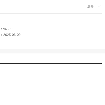
医生，无论是病情追踪、康复咨询还是日常健康管理，均可随时随地与
展开
底告别排队烦恼，让就医之路从起点就变得轻松顺畅。
v4.2.0
2025-03-09
，均可在手机端快速完成支付，既节省窗口排队时间，又保障交易安
供科学合理的就医建议和科室推荐，让您的就医路径清晰明确，不再迷
是复查对比还是远程咨询，都能迅速获取关键信息，让健康管理更加自