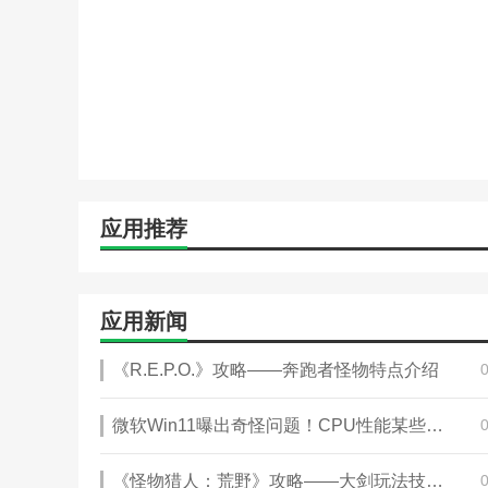
海量的在线资讯信息实时查看了解，便于更好的学习健康
可以支持多科同时在线会诊，随时随地看专家，治病更优
齐聚了全国名医，为2265患者提供在线诊疗服务，操作
诸多热门福利领不停，爱心专家限时义诊，只需一元就可
专业的名医团队讲解相关医疗知识和传授专业的方法，提
应用推荐
应用特色
1、将北京各大医院的专家和名医请上互联网
2、进入爱心义诊中，在规定时间将需要咨询的问题及时
应用新闻
3、帮你更好的管理患者，分组管理，群发信息，诊疗更
《R.E.P.O.》攻略——奔跑者怪物特点介绍
4、可以支持多科同时在线会诊，随时随地看专家，治病
微软Win11曝出奇怪问题！CPU性能某些情况大幅下降
5、以移动互联网为基础实现了患者可以随时随地就诊，
小编评价
《怪物猎人：荒野》攻略——大剑玩法技巧分享