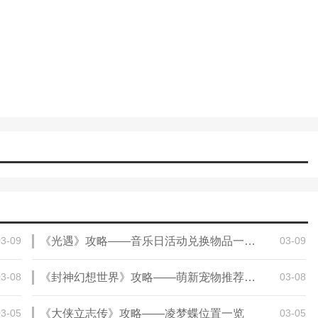
知识；
质；
非常的优质；
以获得专业的诊疗建议；
高你的健康知识；
咨询
高效
03-09
《光遇》攻略——音乐日活动兑换物品一览2024
03-09
更优质
03-08
《封神幻想世界》攻略——萌新宠物推荐攻略
03-08
医生可以随时随地出诊
03-05
《大侠立志传》攻略——凌梦蝶位置一览
03-05