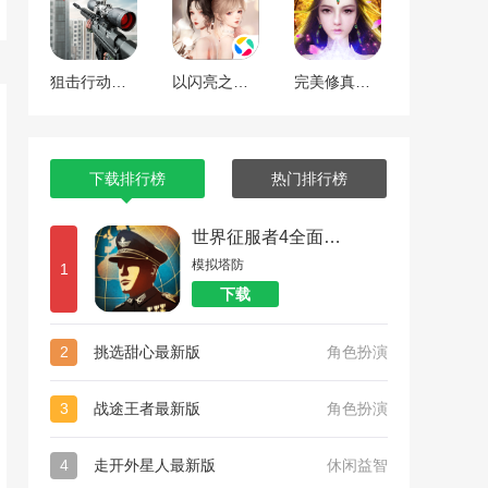
狙击行动代号猎鹰
以闪亮之名最新版
完美修真（附兑换码10000仙石）
下载排行榜
热门排行榜
世界征服者4全面战争
模拟塔防
1
下载
2
挑选甜心最新版
角色扮演
3
战途王者最新版
角色扮演
4
走开外星人最新版
休闲益智