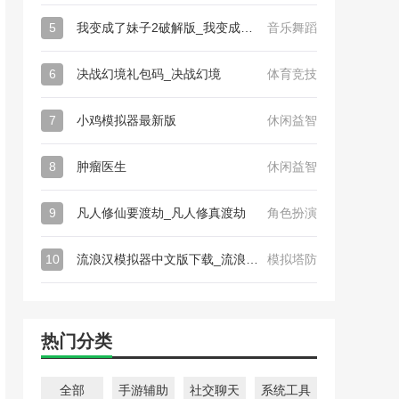
5
我变成了妹子2破解版_我变成了妹子2
音乐舞蹈
6
决战幻境礼包码_决战幻境
体育竞技
7
小鸡模拟器最新版
休闲益智
8
肿瘤医生
休闲益智
9
凡人修仙要渡劫_凡人修真渡劫
角色扮演
10
流浪汉模拟器中文版下载_流浪汉模拟器
模拟塔防
热门分类
全部
手游辅助
社交聊天
系统工具