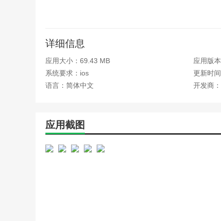
搭建患者与专家之间的直通桥梁，看病后可直接绑定主治
您的医生在线沟通，享受个性化医疗服务。
3. 预约挂号，便捷高效
详细信息
足不出户，动动手指即可在几分钟内完成专家号预约，彻
应用大小：69.43 MB
应用版本：
系统要求：ios
更新时间：
4. 手机缴费，快速安全
语言：简体中文
开发商：
全面支持在线支付功能，无论是挂号费、检查费还是药费
全，让医疗支付变得更加简单快捷。
5. 专业导诊，明明白白就医
应用截图
配备专业医疗团队，提供在线导诊服务，针对您的症状提
茫。
6. 检验报告，随时查看
无需往返医院，检验报告一键在线查阅并下载保存，无论
主便捷。
应用优势