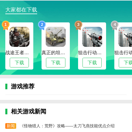
4、然后运用定位功能查找周围附近的师傅资源
大家都在下载
5、精准定位：提供了强大的地图定位功能可以帮
1
2
3
4
助用户精准定位师傅的位置
小编评价
该款应用程序是一款专为家长和老师设计的教育类
战途王者最新版
真正的坦克大战
狙击行动代号猎鹰
手机应用程序，其提供了丰富多彩的教育资源，包括启
蒙教育、语言学习、绘本阅读等内容，帮助孩子们在轻
下载
下载
下载
下
松愉快的氛围下学习和成长，小象班班还有互动课程和
在线辅导服务，为孩子们提供了更广泛的学习机会和指
导，家长可以通过该应用查看孩子的学习情况和成绩，
游戏推荐
与老师进行及时沟通和关注孩子的学习进展。
更新日志
相关游戏新闻
最新版本：v2.0.0 更新时间：2025-02-11
修复已知问题，优化用户体验
新闻
《怪物猎人：荒野》攻略——太刀飞燕技能优点介绍