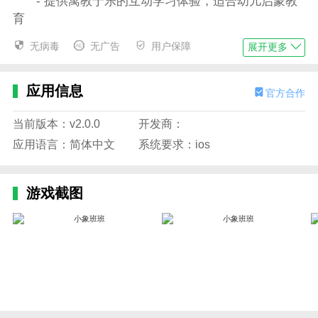
- 提供寓教于乐的互动学习体验，适合幼儿启蒙教
育
- 包含丰富多样的教育内容，如数字认知、语言学
无病毒
无广告
用户保障
展开更多
习、音乐绘画等
- 设计简洁直观的界面，易于孩子们操作和理解
应用信息
官方合作
- 培养孩子们的逻辑思维能力和创造力，激发他们
当前版本：v2.0.0
开发商：
的学习兴趣
应用语言：简体中文
系统要求：ios
- 安全可靠无广告、无虚假信息，给家长放心的使
用环境
游戏截图
应用特色
1、动态追踪：服务过程中对订单的服务动态进行
实时追踪，全面掌握服务进度
2、万+ 专业师傅覆盖全国 遍布34个省市
3、3000个区县 40000个乡镇街道优质师傅 满足你
的需求