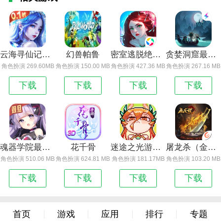
云海寻仙记生肖卡在哪里打_云海寻仙记
幻兽帕鲁
密室逃脱绝境系列4迷失森林
贪婪洞窟最新版
角色扮演 269.60MB
角色扮演 150.00 MB
角色扮演 427.36 MB
角色扮演 267.16 MB
下载
下载
下载
下载
魂器学院最新版
花千骨
迷途之光游戏_迷途之光
屠龙杀（金亿此剑为你送藏）
角色扮演 510.06 MB
角色扮演 624.81 MB
角色扮演 181.17MB
角色扮演 103.20 MB
下载
下载
下载
下载
首页
游戏
应用
排行
专题