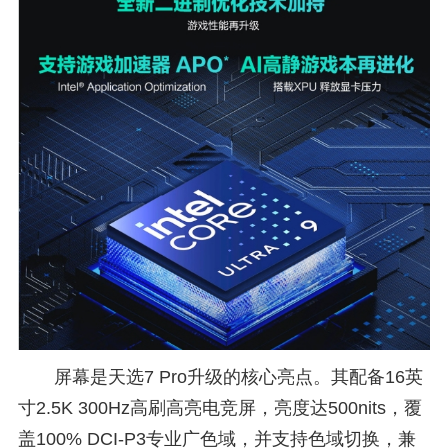
屏幕是天选7 Pro升级的核心亮点。其配备16英
寸2.5K 300Hz高刷高亮电竞屏，亮度达500nits，覆
盖100% DCI-P3专业广色域，并支持色域切换，兼