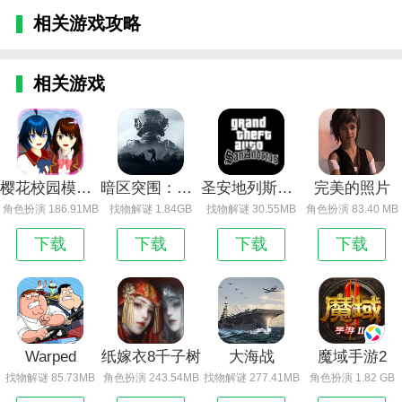
相关游戏攻略
相关游戏
樱花校园模拟器
暗区突围：无限
圣安地列斯破解版中文破解版下载_圣安地列斯
完美的照片
角色扮演 186.91MB
找物解谜 1.84GB
找物解谜 30.55MB
角色扮演 83.40 MB
下载
下载
下载
下载
Warped
纸嫁衣8千子树
大海战
魔域手游2
找物解谜 85.73MB
角色扮演 243.54MB
找物解谜 277.41MB
角色扮演 1.82 GB