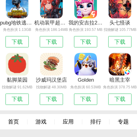
pubg地铁逃生下载入口 正版_pubg地铁逃生
机动装甲超时空之门最新版本更新内容_机动装甲：超时空之门
我的安吉拉2（附兑换码2023永久有效）
头七怪谈
角色扮演 1.13GB
角色扮演 186.14MB
角色扮演 193.57 MB
找物解谜 105.77MB
下载
下载
下载
下载
黏脚菜园
沙威玛汉堡店
Golden
暗黑主宰
找物解谜 91.62MB
找物解谜 48.30MB
角色扮演 60.53MB
角色扮演 378.75 MB
下载
下载
下载
下载
首页
游戏
应用
排行
专题